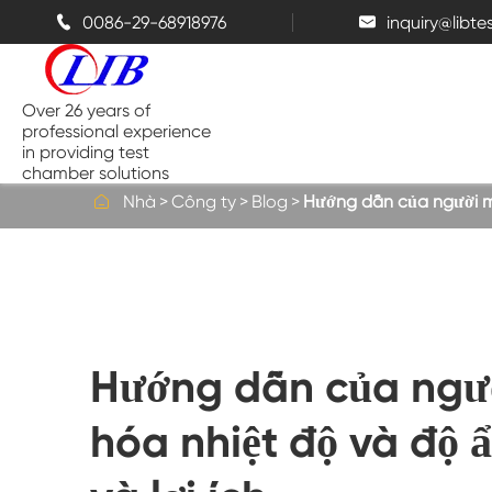
0086-29-68918976
inquiry@libt


Over 26 years of
professional experience
in providing test
chamber solutions

Nhà
Công ty
Blog
Hướng dẫn của người mu
Buồng nhiệt độ và độ ẩm
Buồng thử nghiệm đỉnh điểm
Hướng dẫn của ngư
Buồng nhiệt
hóa nhiệt độ và độ 
Buồng phun muối