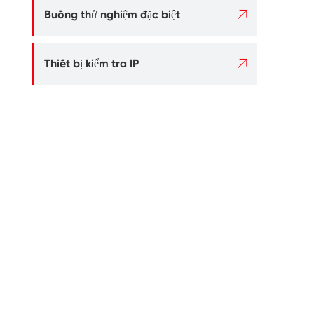

Buồng thử nghiệm đặc biệt

Thiết bị kiểm tra IP