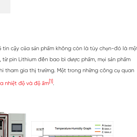
Buồng thử nghiệm chống đóng băng
Buồng thử nghiệm nhiệt độ nóng lạnh
Buồng môi trường lạnh
ộ tin cậy của sản phẩm không còn là tùy chọn-đó là mộ
Tủ khí hậu không đổi
tô, từ pin Lithium đến bao bì dược phẩm, mọi sản phẩm
Thiết bị kiểm tra nước bắn và sốc nhiệt độ
lv124 K-12
khi tham gia thị trường. Một trong những công cụ quan
[1]
Buồng chạy bằng pin chống cháy nổ
a nhiệt độ và độ ẩm
.
Máy rung nhiệt độ
Lò nướng công nghiệp dùng cho pin
Buồng đông lạnh công nghiệp