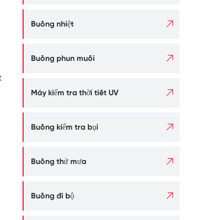

Buồng nhiệt

Buồng phun muối
t

Máy kiểm tra thời tiết UV

Buồng kiểm tra bụi

Buồng thử mưa

Buồng đi bộ