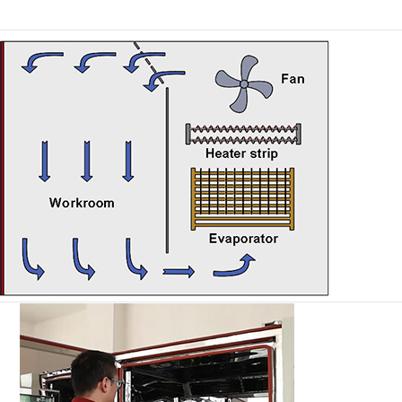
Đi bộ trong buồng độ ẩm
Buồng nhiệt độ
Buồng giữ ẩm nhiệt lạnh
Buồng môi trường tiếp cận
Buồng ứng suất môi trường
Thiết bị kiểm tra thời hạn sử dụng tăng tốc
Buồng ổn định
Buồng môi trường dưới không
Buồng Lắc nhiệt độ