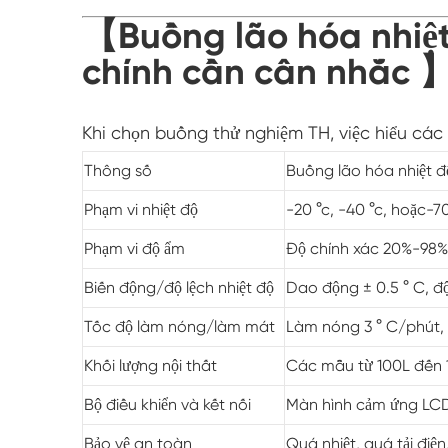
【Buồng lão hóa nhiệt
chính cần cân nhắc 
Khi chọn buồng thử nghiệm TH, việc hiểu các 
Thông số
Buồng lão hóa nhiệt đ
Phạm vi nhiệt độ
-20 °c, -40 °c, hoặc-70
Phạm vi độ ẩm
Độ chính xác 20%-98% 
Biến động/độ lệch nhiệt độ
Dao động ± 0.5 ° C, độ 
Tốc độ làm nóng/làm mát
Làm nóng 3 ° C/phút, 
Khối lượng nội thất
Các mẫu từ 100L đến 1
Bộ điều khiển và kết nối
Màn hình cảm ứng LCD 
Bảo vệ an toàn
Quá nhiệt, quá tải điệ