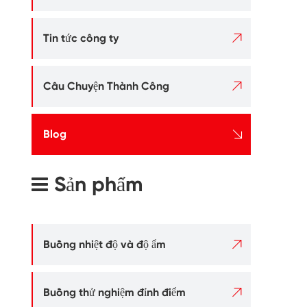

Tin tức công ty

Câu Chuyện Thành Công

Blog
Sản phẩm

Buồng nhiệt độ và độ ẩm

Buồng thử nghiệm đỉnh điểm