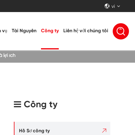
vi


h vụ
Tài Nguyên
Công ty
Liên hệ với chúng tôi
lợi ích
Công ty

Hồ Sơ công ty