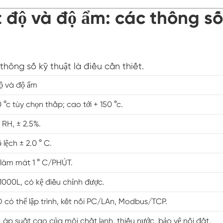
Buồng kiểm tra độ ẩm môi trường
 độ và độ ẩm: các thông số
】
Buồng lạm dụng nhiệt
Buồng thử nghiệm môi trường PV
thông số kỹ thuật là điều cần thiết.
ộ và độ ẩm
Buồng nhiệt độ không đổi
 °c tùy chọn thấp; cao tới + 150 °c.
Buồng ổn định thử nghiệm lão hóa thủy phân
RH, ± 2.5%.
Buồng kiểm tra nhiệt độ và độ ẩm không đổi
lệch ± 2.0 ° C.
Bấc ướt cho buồng kiểm tra độ ẩm
làm mát 1 ° C/PHÚT.
000L, có kệ điều chỉnh được.
Buồng đo độ cao
có thể lập trình, kết nối PC/LAn, Modbus/TCP.
Buồng độ ẩm
n, áp suất cao của môi chất lạnh, thiếu nước, bảo vệ nối đất.