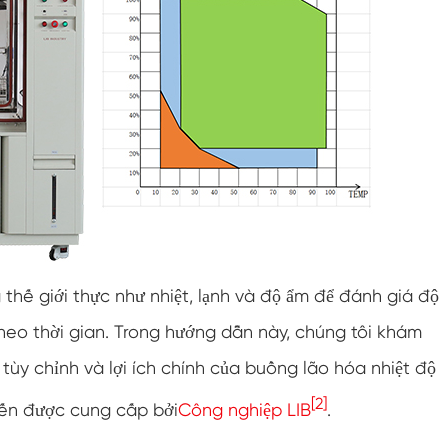
Buồng độ ẩm nhiệt độ tùy chỉnh hai cửa
Buồng độ ẩm nóng lạnh
Buồng kiểm tra thời hạn sử dụng
Buồng thử nghiệm khí hậu và phun muối kết
hợp
Thiết bị kiểm soát điều kiện môi trường nhiệt
độ và độ ẩm
Buồng thử nghiệm nhiệt độ và áp suất không
khí thấp
thế giới thực như nhiệt, lạnh và độ ẩm để đánh giá độ
Buồng mô phỏng môi trường nhiệt độ
heo thời gian. Trong hướng dẫn này, chúng tôi khám
 tùy chỉnh và lợi ích chính của buồng lão hóa nhiệt độ
Gạc bóng ướt cho buồng độ ẩm nhiệt độ
[2]
tiến được cung cấp bởi
Công nghiệp LIB
.
Buồng thử nghiệm môi trường đa năng