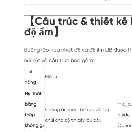
【Cấu trúc & thiết kế 
độ ẩm】
Buồng lão hóa nhiệt độ và độ ẩm LIB được th
nổi bật về cấu trúc bao gồm:
Tính
Mô tả
năng
Nội thất
bằng
Chống ăn mòn, bền và dễ lau
thép
chùi cho độ tin cậy lâu dài.
không gỉ