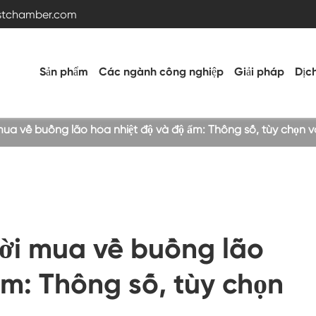
estchamber.com
Sản phẩm
Các ngành công nghiệp
Giải pháp
Dịc
a về buồng lão hóa nhiệt độ và độ ẩm: Thông số, tùy chọn và 
Buồng thử nghiệm nhiệt độ và độ ẩm
Buồng nóng lạnh
ời mua về buồng lão
Buồng rung
ẩm: Thông số, tùy chọn
Buồng thử nghiệm nhiệt độ cao thấp