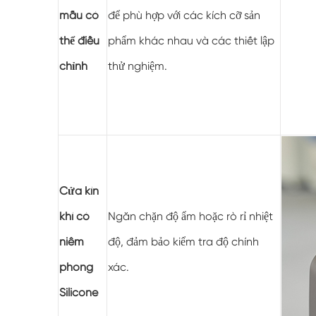
mẫu có
để phù hợp với các kích cỡ sản
thể điều
phẩm khác nhau và các thiết lập
chỉnh
thử nghiệm.
Cửa kín
khí có
Ngăn chặn độ ẩm hoặc rò rỉ nhiệt
niêm
độ, đảm bảo kiểm tra độ chính
phong
xác.
Silicone