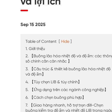
và lợi ích
Máy kiểm tra thời tiết UV
Buồng kiểm tra bụi
Sep 15 2025
Buồng thử mưa
Buồng đi bộ
Table of Content
[
Hide
]
1. Giới thiệu
Buồng thử nghiệm đặc biệt
2. 【Buồng lão hóa nhiệt độ và độ ẩm: các thôn
số chính cần cân nhắc 】
Thiết bị kiểm tra IP
3. 【Cấu trúc & thiết kế buồng lão hóa nhiệt độ
và độ ẩm】
4. 【Tùy chọn LIB & tùy chỉnh】
5. 【Ứng dụng trên các ngành công nghiệp】
6. 【Cách chọn buồng phù hợp】
7. 【Giao hàng nhanh, hỗ trợ trọn đời-Chọn
buồng kiểm tra độ ẩm và nhiệt độ LIB trong ngà