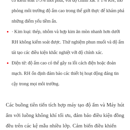
có kiểm soát 1-5% mỗi phút, với độ chính xác ± 1% RH, mô
phỏng môi trường độ ẩm cao trong thế giới thực để khám phá
những điểm yếu tiềm ẩn.
· Kim loại: thép, nhôm và hợp kim ăn mòn nhanh hơn dưới
RH không kiểm soát được. Thử nghiệm phun muối và độ ẩm
tái tạo các điều kiện khắc nghiệt với độ chính xác.
Điện tử: độ ẩm cao có thể gây ra lỗi cách điện hoặc đoản
mạch. RH ổn định đảm bảo các thiết bị hoạt động đáng tin
cậy trong mọi môi trường.
Các buồng tiên tiến tích hợp máy tạo độ ẩm và Máy hút
ẩm với luồng không khí tối ưu, đảm bảo điều kiện đồng
đều trên các kệ mẫu nhiều lớp. Cảm biến điều khiển