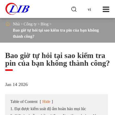

vi

Nhà
Công ty
Blog
Bao giờ tự hỏi tại sao kiểm tra pin của bạn không
thành công?
Bao giờ tự hỏi tại sao kiểm tra
pin của bạn không thành công?
Jan 14 2026
Table of Content
[
Hide
]
1. Đạt được kiểm soát độ ẩm hoàn hảo mọi lúc