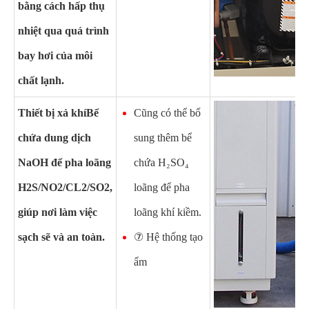
bằng cách hấp thụ
nhiệt qua quá trình
bay hơi của môi
chất lạnh.
Thiết bị xả khí
Bể
Cũng có thể bổ
chứa dung dịch
sung thêm bể
NaOH để pha loãng
chứa H₂SO₄
H2S/NO2/CL2/SO2,
loãng để pha
giúp nơi làm việc
loãng khí kiềm.
sạch sẽ và an toàn.
⑦ Hệ thống tạo
ẩm