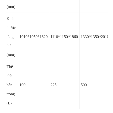
(mm)
Kích
thước
tổng
1010*1050*1620
1110*1150*1860
1330*1350*2010
thể
(mm)
Thể
tích
bên
100
225
500
trong
(L)