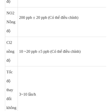
độ
NO2
200 ppb ± 20 ppb (Có thể điều chỉnh)
Nồng
độ
Cl2
nồng
10 ~20 ppb ±5 ppb (Có thể điều chỉnh)
độ
Tốc
độ
thay
3~10 lần/h
đổi
không