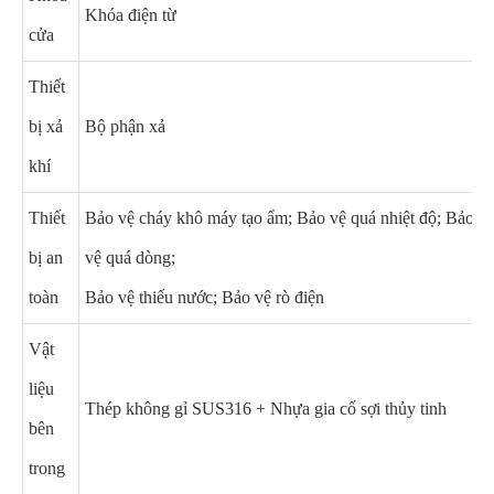
Khóa điện từ
cửa
Thiết
bị xả
Bộ phận xả
khí
Thiết
Bảo vệ cháy khô máy tạo ẩm; Bảo vệ quá nhiệt độ; Bảo
bị an
vệ quá dòng;
toàn
Bảo vệ thiếu nước; Bảo vệ rò điện
Vật
liệu
Thép không gỉ SUS316 + Nhựa gia cố sợi thủy tinh
bên
trong