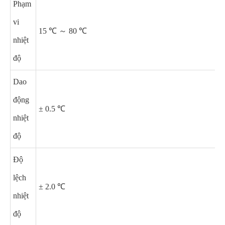
Phạm
vi
15 ℃ ～ 80 ℃
nhiệt
độ
Dao
động
± 0.5 ℃
nhiệt
độ
Độ
lệch
± 2.0 ℃
nhiệt
độ