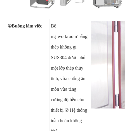
①
Buồng làm việc
Bề
mặt
workroom
’
bằng
thép không gỉ
SUS304 được phủ
một lớp thép thủy
tinh, vừa chống ăn
mòn vừa tăng
cường độ bền cho
thiết bị.
② Hệ thống
tuần hoàn không