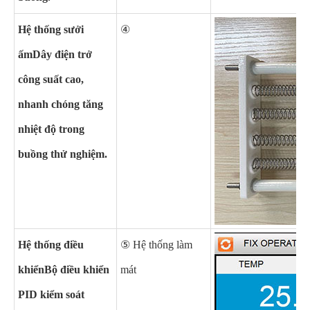
Hệ thống sưởi
④
ấm
Dây điện trở
công suất cao,
nhanh chóng tăng
nhiệt độ trong
buồng thử nghiệm.
Hệ thống điều
⑤ Hệ thống làm
khiển
Bộ điều khiển
mát
PID kiểm soát