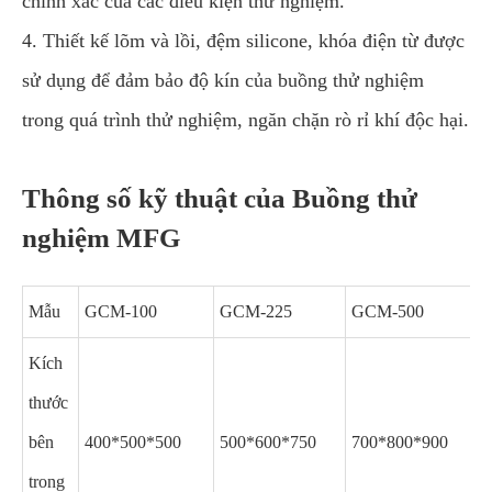
chính xác của các điều kiện thử nghiệm.
4. Thiết kế lõm và lồi, đệm silicone, khóa điện từ được
sử dụng để đảm bảo độ kín của buồng thử nghiệm
trong quá trình thử nghiệm, ngăn chặn rò rỉ khí độc hại.
Thông số kỹ thuật của Buồng thử
nghiệm MFG
Mẫu
GCM-100
GCM-225
GCM-500
Kích
thước
bên
400*500*500
500*600*750
700*800*900
trong