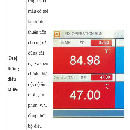
ứng LCD
màu có thể
lập trình,
thuận tiện
cho người
dùng cài
⑦Hệ
đặt và điều
thống
chỉnh nhiệt
điều
độ, độ ẩm,
khiển
thời gian
phun, v. v...
đồng thời,
bộ điều