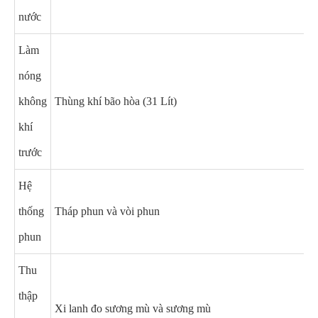
nước
Làm
nóng
không
Thùng khí bão hòa (31 Lít)
khí
trước
Hệ
thống
Tháp phun và vòi phun
phun
Thu
thập
Xi lanh đo sương mù và sương mù