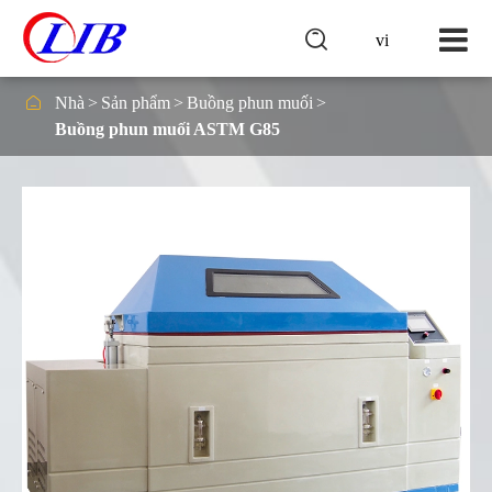

vi

Nhà
Sản phẩm
Buồng phun muối
Buồng phun muối ASTM G85