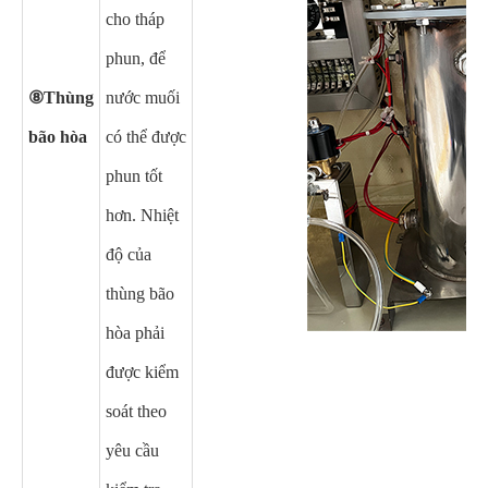
cho tháp
phun, để
⑧Thùng
nước muối
bão hòa
có thể được
phun tốt
hơn. Nhiệt
độ của
thùng bão
hòa phải
được kiểm
soát theo
yêu cầu