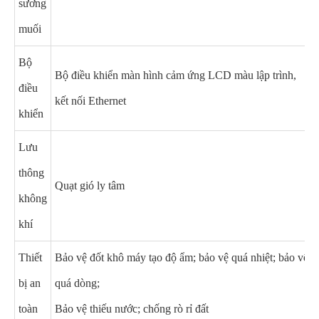
sương
muối
Bộ
Bộ điều khiển màn hình cảm ứng LCD màu lập trình,
điều
kết nối Ethernet
khiển
Lưu
thông
Quạt gió ly tâm
không
khí
Thiết
Bảo vệ đốt khô máy tạo độ ẩm; bảo vệ quá nhiệt; bảo vệ
bị an
quá dòng;
toàn
Bảo vệ thiếu nước; chống rò rỉ đất