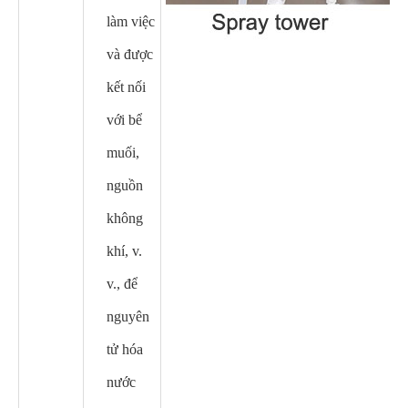
làm việc
và được
kết nối
với bể
muối,
nguồn
không
khí, v.
v., để
nguyên
tử hóa
nước