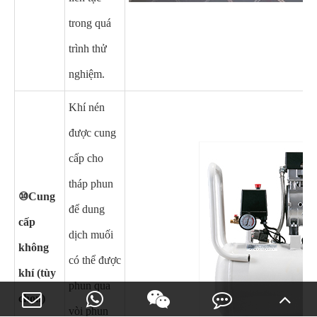
trong quá
trình thử
nghiệm.
Khí nén
được cung
cấp cho
tháp phun
⑩Cung
để dung
cấp
dịch muối
không
có thể được
khí (tùy
phun qua
chọn)
vòi phun