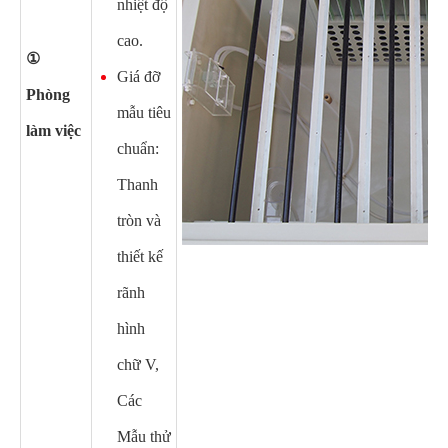
nhiệt độ
cao.
①
Giá đỡ
Phòng
mẫu tiêu
làm việc
chuẩn:
Thanh
tròn và
thiết kế
rãnh
hình
chữ V,
Các
Mẫu thử