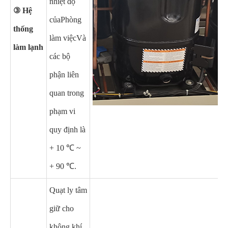
nhiệt độ
③ Hệ
của
Phòng
thống
làm việc
Và
làm lạnh
các bộ
phận liên
quan trong
phạm vi
quy định là
+ 10 ℃ ~
+ 90 ℃.
Quạt ly tâm
giữ cho
không khí