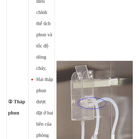
điều
chỉnh
thể tích
phun và
tốc độ
dòng
chảy.
Hai tháp
phun
② Tháp
được
phun
đặt ở hai
bên của
phòng