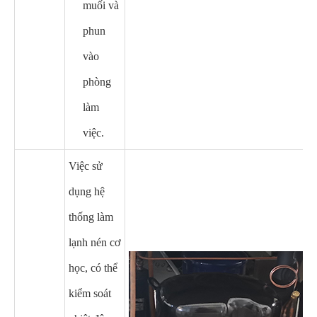
muối và
phun
vào
phòng
làm
việc.
Việc sử
dụng hệ
thống làm
lạnh nén cơ
học, có thể
kiểm soát