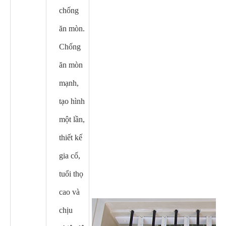
chống
ăn mòn.
Chống
ăn mòn
mạnh,
tạo hình
một lần,
thiết kế
gia cố,
tuổi thọ
cao và
chịu