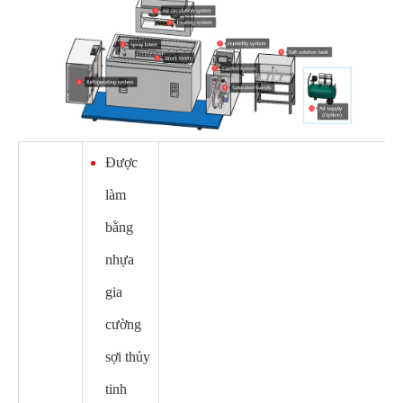
Được
làm
bằng
nhựa
gia
cường
sợi thủy
tinh