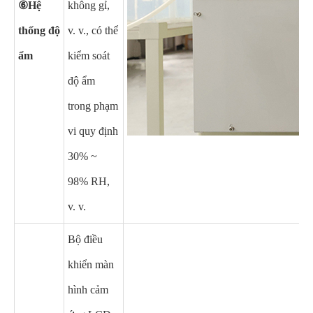
⑥Hệ
không gỉ,
thống độ
v. v., có thể
ẩm
kiểm soát
độ ẩm
trong phạm
vi quy định
30% ~
98% RH,
v. v.
Bộ điều
khiển màn
hình cảm