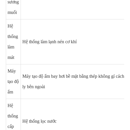
sương
muối
Hệ
thống
Hệ thống làm lạnh nén cơ khí
làm
mát
Máy
Máy tạo độ ẩm bay hơi bề mặt bằng thép không gỉ cách
tạo độ
ly bên ngoài
ẩm
Hệ
thống
Hệ thống lọc nước
cấp