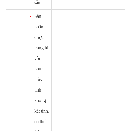
sẵn.
Sản
phẩm
được
trang bị
vòi
phun
thủy
tinh
không
kết tinh,
có thể