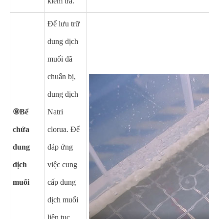
kiểm tra.
Để lưu trữ
dung dịch
muối đã
chuẩn bị,
dung dịch
⑨Bể
Natri
chứa
clorua. Để
dung
đáp ứng
dịch
việc cung
muối
cấp dung
dịch muối
liên tục