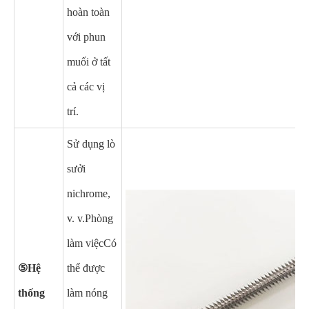
hoàn toàn
với phun
muối ở tất
cả các vị
trí.
Sử dụng lò
sưởi
nichrome,
v. v.
Phòng
làm việc
Có
⑤Hệ
thể được
thống
làm nóng