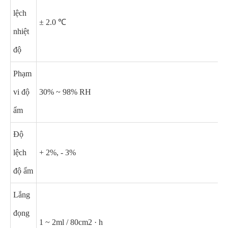
lệch
± 2.0 ℃
nhiệt
độ
Phạm
vi độ
30% ~ 98% RH
ẩm
Độ
lệch
+ 2%, - 3%
độ ẩm
Lắng
đọng
1 ~ 2ml / 80cm2 · h