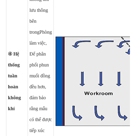
lưu thông
bên
trong
Phòng
làm việc
,
④ Hệ
Để phân
thống
phối phun
tuần
muối đồng
hoàn
đều hơn,
không
đảm bảo
khí
rằng mẫu
có thể được
tiếp xúc