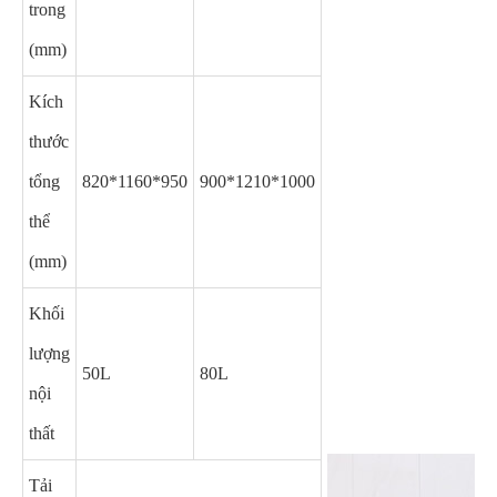
trong
(mm)
Kích
thước
tổng
820*1160*950
900*1210*1000
thể
(mm)
Khối
lượng
50L
80L
nội
thất
Tải