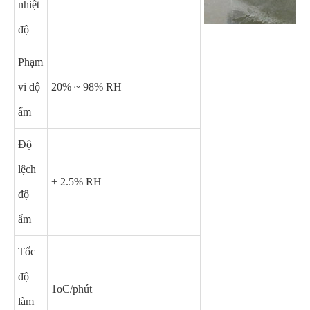
nhiệt
độ
Phạm
vi độ
20% ~ 98% RH
ẩm
Độ
lệch
± 2.5% RH
độ
ẩm
Tốc
độ
1oC/phút
làm