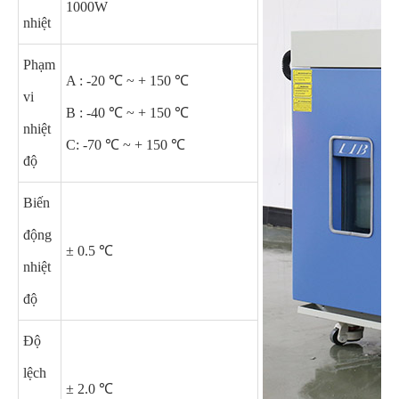
1000W
nhiệt
Phạm
A : -20 ℃ ~ + 150 ℃
vi
B : -40 ℃ ~ + 150 ℃
nhiệt
C: -70 ℃ ~ + 150 ℃
độ
Biến
động
± 0.5 ℃
nhiệt
độ
Độ
lệch
± 2.0 ℃