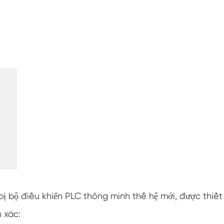
Buồng độ ẩm nhiệt độ không đổi
Buồng thử nghiệm pin
Buồng kiểm soát môi trường
Buồng độ ẩm nhiệt
Buồng khí hậu CO2
Buồng Đông lạnh
Máy kiểm tra độ ổn định nhiệt
Buồng sưởi ẩm cho mô-đun PV
ị bộ điều khiển PLC thông minh thế hệ mới, được thiết
Buồng thử nghiệm khí hậu và nhiệt độ
 xác: