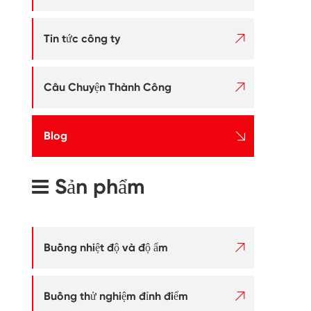

Tin tức công ty

Câu Chuyện Thành Công

Blog
Sản phẩm

Buồng nhiệt độ và độ ẩm

Buồng thử nghiệm đỉnh điểm