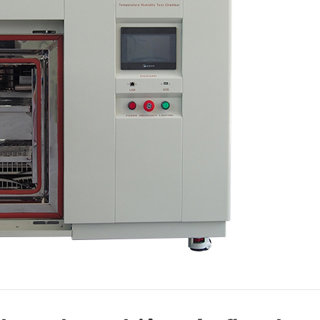
Đi bộ trong buồng độ ẩm
Buồng nhiệt độ
Buồng giữ ẩm nhiệt lạnh
Buồng môi trường tiếp cận
Buồng ứng suất môi trường
Thiết bị kiểm tra thời hạn sử dụng tăng tốc
Buồng ổn định
Buồng môi trường dưới không
Buồng Lắc nhiệt độ