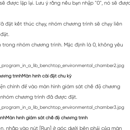
ẽ được lặp lại. Lưu ý rằng nếu bạn nhập "0", nó sẽ đượ
Buồng kiểm tra độ ẩm môi trường
Buồng lạm dụng nhiệt
 đặt kết thúc chạy, nhóm chương trình sẽ chạy liên
 đặt.
Buồng thử nghiệm môi trường PV
trong nhóm chương trình. Mặc định là 0, không yêu
Buồng nhiệt độ không đổi
Buồng ổn định thử nghiệm lão hóa thủy phân
ương trình
Màn hình cài đặt chu kỳ
Buồng kiểm tra nhiệt độ và độ ẩm không đổi
diện chính để vào màn hình giám sát chế độ chương
Bấc ướt cho buồng kiểm tra độ ẩm
n nhóm chương trình đã được đặt.
Buồng đo độ cao
ình
Màn hình giám sát chế độ chương trình
Buồng độ ẩm
rên, nhấp vào nút [Run] ở góc dưới bên phải của màn