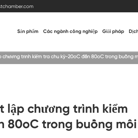
estchamber.com
Sản phẩm
Các ngành công nghiệp
Giải pháp
Dịc
ập chương trình kiểm tra chu kỳ-20oC đến 80oC trong buồng m
Buồng thử nghiệm nhiệt độ và độ ẩm
Buồng nóng lạnh
t lập chương trình kiểm
Buồng rung
n 80oC trong buồng môi
Buồng thử nghiệm nhiệt độ cao thấp