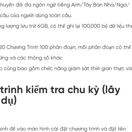
ợ chuyển đổi đa ngôn ngữ tiếng Anh/Tây Ban Nha/Nga/
Buồng thử nghiệm chống đóng băng
cầu của người dùng toàn cầu.
Buồng thử nghiệm nhiệt độ nóng lạnh
ng lượng lưu trữ 6GB, có thể ghi lại 100,000 bộ dữ liệu th
Buồng môi trường lạnh
o 120 Chương Trình 100 phân đoạn, mỗi phân đoạn có thể
Tủ khí hậu không đổi
 dừng và các thông số khác
Thiết bị kiểm tra nước bắn và sốc nhiệt độ
lv124 K-12
op cũng bao gồm chức năng giám sát thời gian thực và
Buồng chạy bằng pin chống cháy nổ
rình kiểm tra chu kỳ (lấy
Máy rung nhiệt độ
 dụ)
Lò nướng công nghiệp dùng cho pin
Buồng đông lạnh công nghiệp
hính để vào màn hình cài đặt chương trình và đặt tên