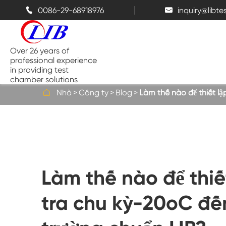
0086-29-68918976
inquiry@libt


Over 26 years of
professional experience
in providing test
chamber solutions

Nhà
Công ty
Blog
Làm thế nào để thiết l
Buồng nhiệt độ và độ ẩm
Buồng thử nghiệm đỉnh điểm
Làm thế nào để thiế
Buồng nhiệt
tra chu kỳ-20oC đế
Buồng phun muối