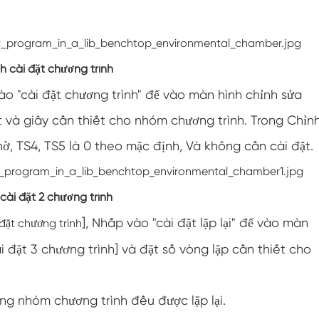
Buồng độ ẩm nhiệt độ tùy chỉnh hai cửa
Buồng độ ẩm nóng lạnh
h cài đặt chương trình
Buồng kiểm tra thời hạn sử dụng
ào "cài đặt chương trình" để vào màn hình chỉnh sửa
Buồng thử nghiệm khí hậu và phun muối kết
út và giây cần thiết cho nhóm chương trình. Trong Chỉn
hợp
ờ, TS4, TS5 là 0 theo mặc định, Và không cần cài đặt.
Thiết bị kiểm soát điều kiện môi trường nhiệt
độ và độ ẩm
Buồng thử nghiệm nhiệt độ và áp suất không
cài đặt 2 chương trình
khí thấp
], Nhấp vào "cài đặt lặp lại" để vào màn
đặt chương trình
Buồng mô phỏng môi trường nhiệt độ
i đặt 3 chương trình] và đặt số vòng lặp cần thiết cho
Gạc bóng ướt cho buồng độ ẩm nhiệt độ
Buồng thử nghiệm môi trường đa năng
ng nhóm chương trình đều được lặp lại.