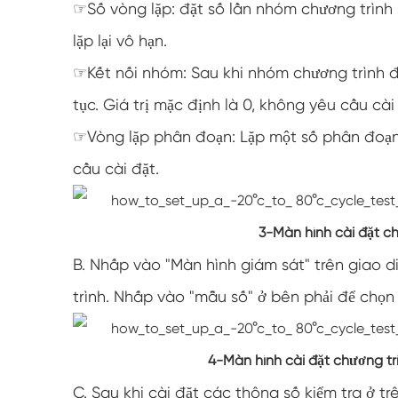
☞Số vòng lặp: đặt số lần nhóm chương trình s
lặp lại vô hạn.
☞Kết nối nhóm: Sau khi nhóm chương trình đã
tục. Giá trị mặc định là 0, không yêu cầu cài
☞Vòng lặp phân đoạn: Lặp một số phân đoạn 
cầu cài đặt.
3
-Màn hình cài đặt ch
B. Nhấp vào "Màn hình giám sát" trên giao 
trình. Nhấp vào "mẫu số" ở bên phải để chọ
4
-
Màn hình cài đặt chương tr
C. Sau khi cài đặt các thông số kiểm tra ở t