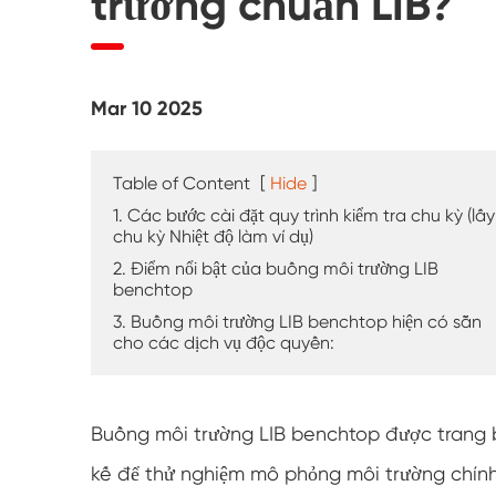
trường chuẩn LIB?
Máy kiểm tra thời tiết UV
Buồng kiểm tra bụi
Mar 10 2025
Buồng thử mưa
Buồng đi bộ
Table of Content
[
Hide
]
1. Các bước cài đặt quy trình kiểm tra chu kỳ (lấy
Buồng thử nghiệm đặc biệt
chu kỳ Nhiệt độ làm ví dụ)
2. Điểm nổi bật của buồng môi trường LIB
benchtop
Thiết bị kiểm tra IP
3. Buồng môi trường LIB benchtop hiện có sẵn
cho các dịch vụ độc quyền:
Buồng môi trường LIB benchtop được trang b
kế để thử nghiệm mô phỏng môi trường chính