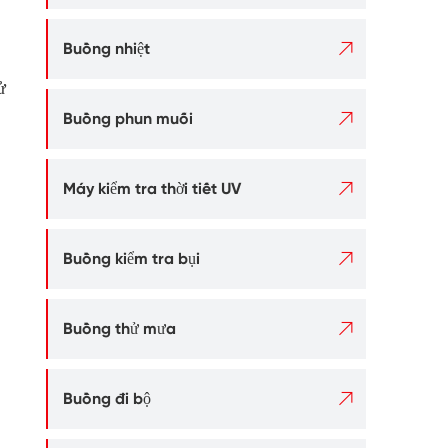

Buồng nhiệt
ử

Buồng phun muối

Máy kiểm tra thời tiết UV

Buồng kiểm tra bụi

Buồng thử mưa

Buồng đi bộ