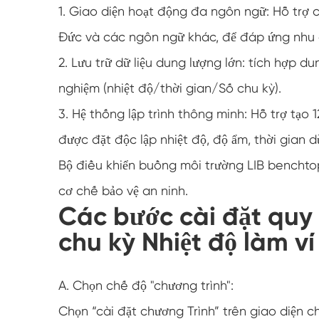
1. Giao diện hoạt động đa ngôn ngữ: Hỗ tr
Đức và các ngôn ngữ khác, để đáp ứng nhu 
2. Lưu trữ dữ liệu dung lượng lớn: tích hợp du
nghiệm (nhiệt độ/thời gian/Số chu kỳ).
3. Hệ thống lập trình thông minh: Hỗ trợ tạ
được đặt độc lập nhiệt độ, độ ẩm, thời gian
Bộ điều khiển buồng môi trường LIB bencht
cơ chế bảo vệ an ninh.
Các bước cài đặt quy t
chu kỳ Nhiệt độ làm ví
A. Chọn chế độ "chương trình":
Chọn “cài đặt chương Trình” trên giao diện c