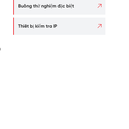

Buồng thử nghiệm đặc biệt

Thiết bị kiểm tra IP
h