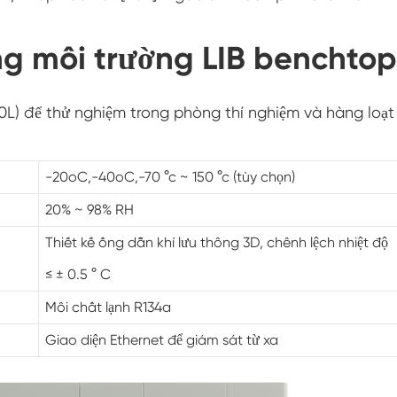
Buồng điều hòa nhiệt độ âm
ng môi trường LIB benchtop
Buồng thử nghiệm khí hậu phòng thí nghiệm
độ ẩm nhiệt độ
Buồng đo độ cao nhiệt độ
80L) để thử nghiệm trong phòng thí nghiệm và hàng loạt
Buồng Nhiệt ẩm
-20oC,-40oC,-70 °c ~ 150 °c (tùy chọn)
Lò sấy
20% ~ 98% RH
Thiết bị kiểm tra tấm pin PV
Thiết kế ống dẫn khí lưu thông 3D, chênh lệch nhiệt độ
≤ ± 0.5 ° C
Buồng khí hậu lạnh
Môi chất lạnh R134a
Buồng thử nghiệm suy thoái PV
Giao diện Ethernet để giám sát từ xa
Buồng điều hòa