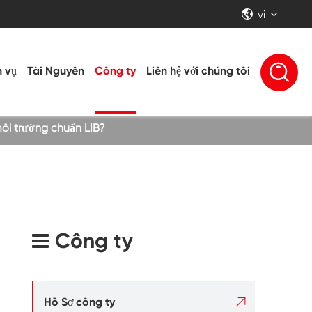
vi


h vụ
Tài Nguyên
Công ty
Liên hệ với chúng tôi
ôi trường chuẩn LIB?
Công ty

Hồ Sơ công ty