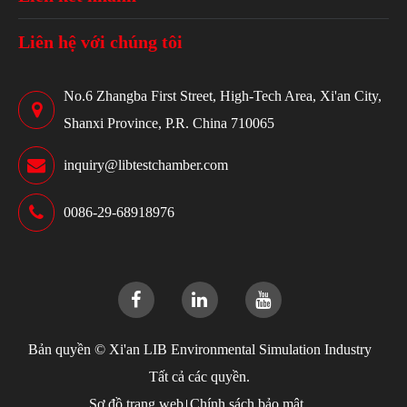
Liên hệ với chúng tôi
No.6 Zhangba First Street, High-Tech Area, Xi'an City,
Shanxi Province, P.R. China 710065
inquiry@libtestchamber.com
0086-29-68918976
Bản quyền ©
Xi'an LIB Environmental Simulation Industry
Tất cả các quyền.
Sơ đồ trang web
Chính sách bảo mật