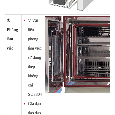
①
V Vật
Phòng
liệu
làm
phòng
việc
làm việc
sử dụng
thép
không
chỉ
SUS304
Giá đạo
đạo đạo