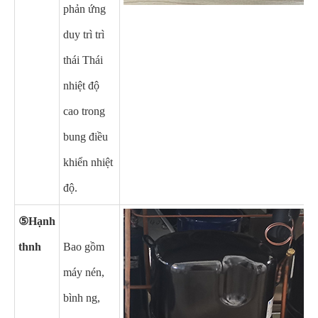
phản ứng
duy trì trì
thái Thái
nhiệt độ
cao trong
bung điều
khiển nhiệt
độ.
⑤Hạnh
thnh
Bao gồm
máy nén,
bình ng,