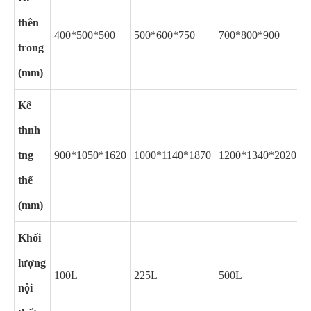
thên
400*500*500
500*600*750
700*800*900
1
trong
(mm)
Kê
thnh
tng
900*1050*1620
1000*1140*1870
1200*1340*2020
1
thể
(mm)
Khối
lượng
100L
225L
500L
1
nội