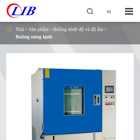

vi

Nhà
Sản phẩm
Buồng nhiệt độ và độ ẩm
Buồng nóng lạnh