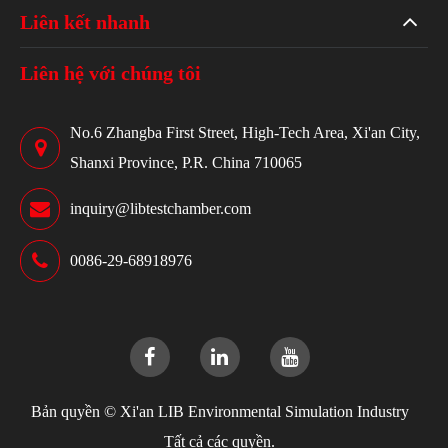
Liên kết nhanh
Liên hệ với chúng tôi
No.6 Zhangba First Street, High-Tech Area, Xi'an City,
Shanxi Province, P.R. China 710065
inquiry@libtestchamber.com
0086-29-68918976
Bản quyền ©
Xi'an LIB Environmental Simulation Industry
Tất cả các quyền.