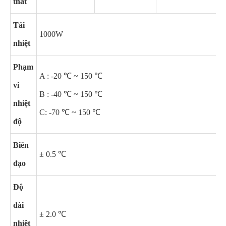
thất
Tải
1000W
nhiệt
Phạm
A : -20 ℃ ~ 150 ℃
vi
B : -40 ℃ ~ 150 ℃
nhiệt
C: -70 ℃ ~ 150 ℃
độ
Biên
± 0.5 ℃
đạo
Độ
dài
± 2.0 ℃
nhiệt