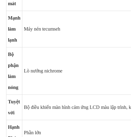
mát
Mạnh
làm
Máy nén tecumseh
lạnh
Bộ
phận
Lò nướng nichrome
làm
nóng
Tuyệt
Bộ điều khiển màn hình cảm ứng LCD màu lập trình, kết n
vời
Hạnh
Phần lớn