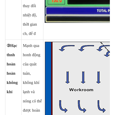
thay đổi
nhiệt độ,
thời gian
ch, để đ
③Hạc
Mạnh qua
thnh
honh động
hoàn
của quảt
hoàn
tuàn,
không
không khí
khí
lạnh và
nóng có thể
được hoàn