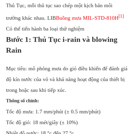
Thủ Tục, mỗi thủ tục sao chép một kịch bản môi
[1]
trường khác nhau. LIB
Buồng mưa MIL-STD-810H
Có thể tiến hành ba loại thử nghiệm
Bước 1: Thủ Tục i-rain và blowing
Rain
Mục tiêu: mô phỏng mưa do gió điều khiển để đánh giá
độ kín nước của vỏ và khả năng hoạt động của thiết bị
trong hoặc sau khi tiếp xúc.
Thông số chính:
Tốc độ mưa: 1.7 mm/phút (± 0.5 mm/phút)
Tốc độ gió: 18 mét/giây (± 10%)
Nhiệt độ nước: 18 °c đến 27 °c