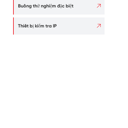

Buồng thử nghiệm đặc biệt

Thiết bị kiểm tra IP