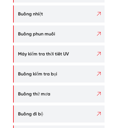

Buồng nhiệt

Buồng phun muối

Máy kiểm tra thời tiết UV

Buồng kiểm tra bụi

Buồng thử mưa

Buồng đi bộ