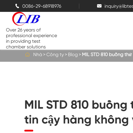
0086-29-68918976
inquiry@libt


Over 26 years of
professional experience
in providing test
chamber solutions

Nhà
Công ty
Blog
MIL STD 810 buồng thử 
Buồng nhiệt độ và độ ẩm
Buồng thử nghiệm đỉnh điểm
MIL STD 810 buồng 
Buồng nhiệt
tin cậy hàng không 
Buồng phun muối