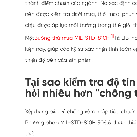
thành điểm chuẩn của ngành. Nó xác định cá
nên được kiểm tra dưới mưa, thổi mưa, phun 
chịu được áp lực môi trường trong thế giới thự
[1]
Một
Buồng thử mưa MIL-STD-810H
Từ LIB In
kiện này, giúp các kỹ sư xác nhận tính toàn 
thiện độ bền của sản phẩm.
Tại sao kiểm tra độ ti
hỏi nhiều hơn "chống
Xếp hạng bảo vệ chống xâm nhập tiêu chuẩn 
Phương pháp MIL-STD-810H 506.6 được thiết 
thể: