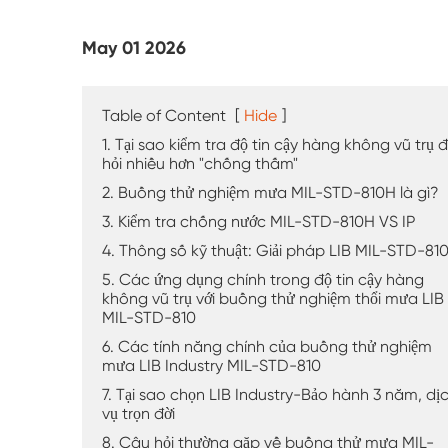
Máy kiểm tra thời tiết UV
May 01 2026
Buồng kiểm tra bụi
Buồng thử mưa
Table of Content
[
Hide
]
1. Tại sao kiểm tra độ tin cậy hàng không vũ trụ đ
Buồng đi bộ
hỏi nhiều hơn "chống thấm"
2. Buồng thử nghiệm mưa MIL-STD-810H là gì?
Buồng thử nghiệm đặc biệt
3. Kiểm tra chống nước MIL-STD-810H VS IP
4. Thông số kỹ thuật: Giải pháp LIB MIL-STD-81
Thiết bị kiểm tra IP
5. Các ứng dụng chính trong độ tin cậy hàng
không vũ trụ với buồng thử nghiệm thổi mưa LIB
MIL-STD-810
6. Các tính năng chính của buồng thử nghiệm
mưa LIB Industry MIL-STD-810
7. Tại sao chọn LIB Industry-Bảo hành 3 năm, dị
vụ trọn đời
8. Câu hỏi thường gặp về buồng thử mưa MIL-