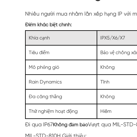
Nhiều người mua nhầm lẫn xếp hạng IP với 
Điểm khác biệt chính:
Khía cạnh
IPX5/X6/X7
Tiêu điểm
Bảo vệ chống x
Mô phỏng gió
Không
Rain Dynamics
Tĩnh
Đa căng thẳng
Không
Thử nghiệm hoạt động
Hiếm
Đi qua IP67
Vượt qua MIL-STD-
Không đảm bảo
MIL-STD-810H Giới thiệu: