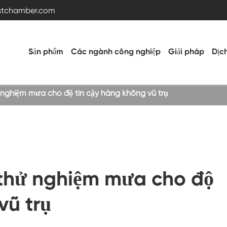
estchamber.com
Sản phẩm
Các ngành công nghiệp
Giải pháp
Dịc
nghiệm mưa cho độ tin cậy hàng không vũ trụ
Buồng thử nghiệm nhiệt độ và độ ẩm
Buồng nóng lạnh
thử nghiệm mưa cho độ
Buồng rung
vũ trụ
Buồng thử nghiệm nhiệt độ cao thấp