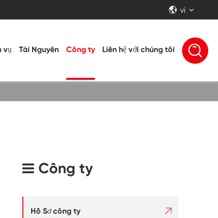
vi


h vụ
Tài Nguyên
Công ty
Liên hệ với chúng tôi
Công ty

Hồ Sơ công ty