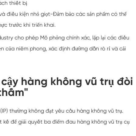
ch thiết bị
Buồng độ ẩm nhiệt độ tùy chỉnh hai cửa
và điều kiện nhỏ giọt-Đảm bảo các sản phẩm có thể
Buồng độ ẩm nóng lạnh
c trước khi triển khai.
Buồng kiểm tra thời hạn sử dụng
dustry cho phép Mô phỏng chính xác, lặp lại các điều
vẹn của niêm phong, xác định đường dẫn rò rỉ và cải
Buồng thử nghiệm khí hậu và phun muối kết
hợp
Thiết bị kiểm soát điều kiện môi trường nhiệt
độ và độ ẩm
n cậy hàng không vũ trụ đòi
Buồng thử nghiệm nhiệt độ và áp suất không
khí thấp
 thấm"
Buồng mô phỏng môi trường nhiệt độ
(IP) thường không đạt yêu cầu hàng không vũ trụ.
Gạc bóng ướt cho buồng độ ẩm nhiệt độ
kế để giải quyết ba điểm đau hàng không vũ trụ cụ
Buồng thử nghiệm môi trường đa năng