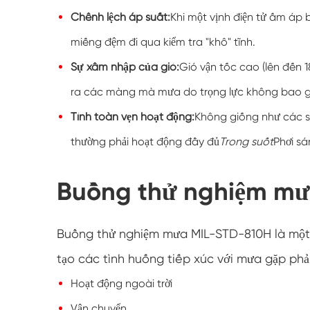
Chênh lệch áp suất:
Khi một vịnh điện tử ấm áp 
miếng đệm đi qua kiểm tra "khô" tĩnh.
Sự xâm nhập của gió:
Gió vận tốc cao (lên đến 
ra các màng mà mưa do trọng lực không bao gi
Tính toàn vẹn hoạt động:
Không giống như các s
thường phải hoạt động đầy đủ
Trong suốt
Phơi sá
Buồng thử nghiệm mư
Buồng thử nghiệm mưa MIL-STD-810H là một 
tạo các tình huống tiếp xúc với mưa gặp phải
Hoạt động ngoài trời
Vận chuyển