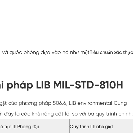
Tủ nhiệt độ thấp không đổi
Buồng Đông lạnh
Buồng thử nghiệm chống nổ
rụ và quốc phòng dựa vào nó như một
Tiêu chuẩn xác thực
Buồng kiểm tra độ ẩm đóng băng
Buồng khí hậu PV
ải pháp LIB MIL-STD-810H
Buồng thử nghiệm trong phòng thí nghiệm
Buồng thử nghiệm mô-đun PV
ặt của phương pháp 506.6, LIB environmental Cung
Buồng thử nghiệm PV
đây là các khả năng cốt lõi so với ba quy trình chính:
ủ tục II: Phóng đại
Quy trình III: nhỏ giọt
Buồng môi trường PV