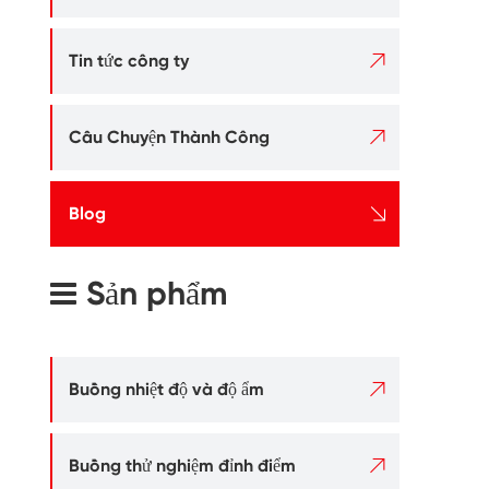

Tin tức công ty

Câu Chuyện Thành Công

Blog
Sản phẩm

Buồng nhiệt độ và độ ẩm

Buồng thử nghiệm đỉnh điểm