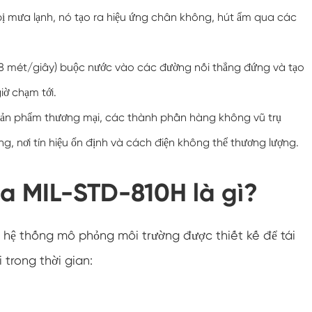
Buồng kiểm tra độ ẩm môi trường
bị mưa lạnh, nó tạo ra hiệu ứng chân không, hút ẩm qua các
Buồng lạm dụng nhiệt
18 mét/giây) buộc nước vào các đường nối thẳng đứng và tạo
Buồng thử nghiệm môi trường PV
ờ chạm tới.
ản phẩm thương mại, các thành phần hàng không vũ trụ
Buồng nhiệt độ không đổi
ng, nơi tín hiệu ổn định và cách điện không thể thương lượng.
Buồng ổn định thử nghiệm lão hóa thủy phân
a MIL-STD-810H là gì?
Buồng kiểm tra nhiệt độ và độ ẩm không đổi
Bấc ướt cho buồng kiểm tra độ ẩm
hệ thống mô phỏng môi trường được thiết kế để tái
Buồng đo độ cao
 trong thời gian:
Buồng độ ẩm