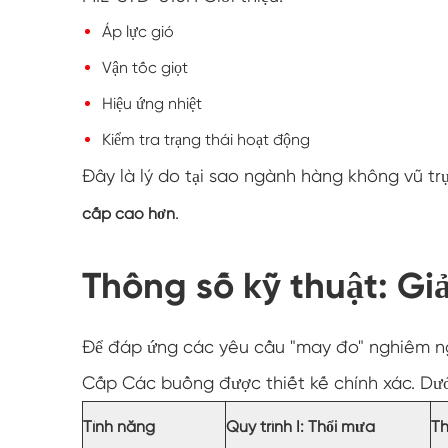
Áp lực gió
Vận tốc giọt
Hiệu ứng nhiệt
Kiểm tra trạng thái hoạt động
Đây là lý do tại sao ngành hàng không vũ t
.
cấp cao hơn
Thông số kỹ thuật: Gi
Để đáp ứng các yêu cầu "may đo" nghiêm ng
Cấp Các buồng được thiết kế chính xác. Dưới 
Tính năng
Quy trình I: Thổi mưa
Th