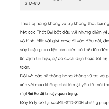
STD-810
Thiết bị hàng không vũ trụ không thất bại 
hết các Thất Bại bắt đầu với những điểm yế
vô hình. Một vài giọt nước đi vào đầu nối, 
vây hoặc giao diện cảm biến có thể dẫn đế
ổn định tín hiệu, sự cố cách điện hoặc tắt h
toàn.
Đối với các hệ thống hàng không vũ trụ và p
xúc với mưa không phải là một yếu tố môi tr
một
.
Rủi Ro độ tin cậy quan trọng
Đây là lý do tại sao
MIL-STD-810H phương pháp 