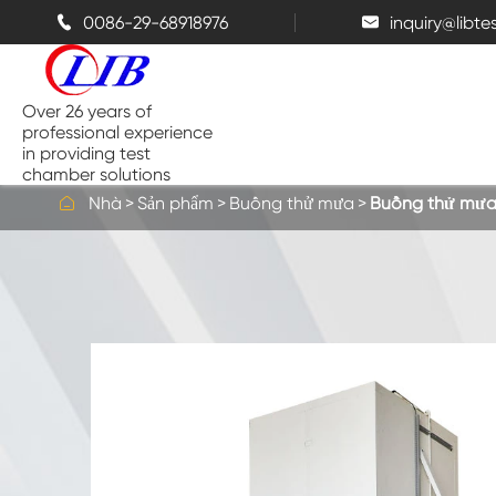
0086-29-68918976
inquiry@libt


Over 26 years of
professional experience
in providing test
chamber solutions

Nhà
Sản phẩm
Buồng thử mưa
Buồng thử mưa 
Buồng nhiệt độ và độ ẩm
Buồng thử nghiệm đỉnh điểm
Buồng nhiệt
Buồng phun muối