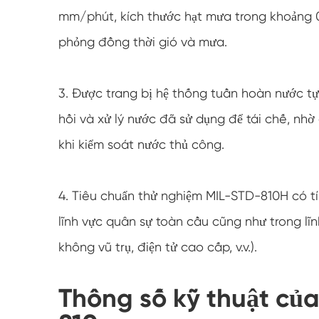
mm/phút, kích thước hạt mưa trong khoảng 0
phỏng đồng thời gió và mưa.
3. Được trang bị hệ thống tuần hoàn nước t
hồi và xử lý nước đã sử dụng để tái chế, nh
khi kiểm soát nước thủ công.
4. Tiêu chuẩn thử nghiệm MIL-STD-810H có t
lĩnh vực quân sự toàn cầu cũng như trong lĩ
không vũ trụ, điện tử cao cấp, v.v.).
Thông số kỹ thuật củ