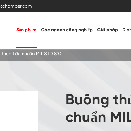
estchamber.com
Sản phẩm
Các ngành công nghiệp
Giải pháp
Dịc
theo tiêu chuẩn MIL STD 810
Buồng thử nghiệm nhiệt độ và độ ẩm
Buồng nóng lạnh
Buồng th
Buồng rung
chuẩn MI
Buồng thử nghiệm nhiệt độ cao thấp