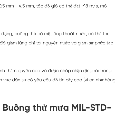
,5 mm - 4,5 mm, tốc độ gió có thể đạt ≥18 m/s, mô
Buồng điều hòa nhiệt độ âm
Buồng thử nghiệm khí hậu phòng thí nghiệm
độ ẩm nhiệt độ
Buồng đo độ cao nhiệt độ
ự động, buồng thử có một ống thoát nước, có thể thu
ờ đó giảm lãng phí tài nguyên nước và giảm sự phức tạp
Buồng Nhiệt ẩm
Lò sấy
Thiết bị kiểm tra tấm pin PV
ính thẩm quyền cao và được chấp nhận rộng rãi trong
nh vực dân sự có yêu cầu độ tin cậy cao (ví dụ như hàn
Buồng khí hậu lạnh
Buồng thử nghiệm suy thoái PV
a Buồng thử mưa MIL-STD-
Buồng điều hòa