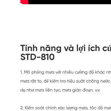
Tính năng và lợi ích 
STD-810
1. Mô phỏng mưa với nhiều cường độ khác n
mưa rất to, để kiểm tra hiệu suất chống nướ
dụ như mưa liên tục, mưa gián đoạn, v.v.
2. Kiểm soát chính xác lượng mưa, tốc độ mư