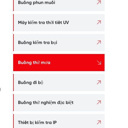

Buồng phun muối

Máy kiểm tra thời tiết UV

Buồng kiểm tra bụi

Buồng thử mưa

Buồng đi bộ
g

Buồng thử nghiệm đặc biệt

Thiết bị kiểm tra IP