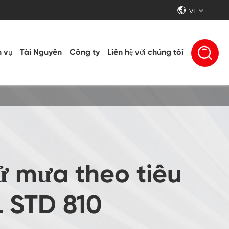
vi


h vụ
Tài Nguyên
Công ty
Liên hệ với chúng tôi
ử mưa theo tiêu
L STD 810