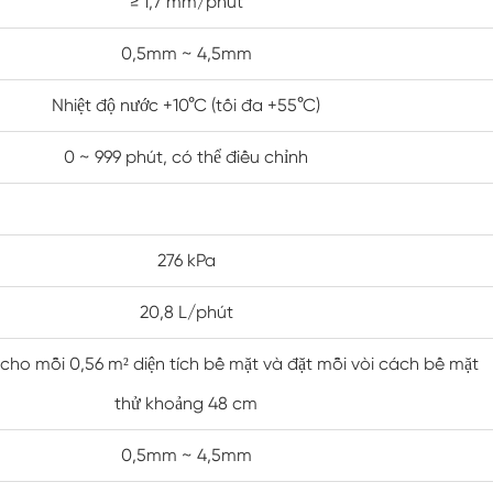
≥ 1,7 mm/phút
Tủ nhiệt độ thấp không đổi
0,5mm ~ 4,5mm
Buồng Đông lạnh
Nhiệt độ nước +10°C (tối đa +55°C)
Buồng thử nghiệm chống nổ
0 ~ 999 phút, có thể điều chỉnh
Buồng kiểm tra độ ẩm đóng băng
Buồng khí hậu PV
276 kPa
Buồng thử nghiệm trong phòng thí nghiệm
20,8 L/phút
Buồng thử nghiệm mô-đun PV
cho mỗi 0,56 m² diện tích bề mặt và đặt mỗi vòi cách bề mặt
thử khoảng 48 cm
Buồng thử nghiệm PV
0,5mm ~ 4,5mm
Buồng môi trường PV