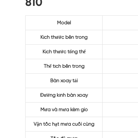
810
Model
Kích thước bên trong
Kích thước tổng thể
Thể tích bên trong
Bàn xoay tải
Đường kính bàn xoay
Mưa và mưa kèm gió
Vận tốc hạt mưa cuối cùng