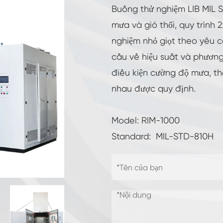
Buồng độ ẩm nhiệt độ không đổi
Buồng thử nghiệm LIB MIL ST
mưa và gió thổi, quy trình 
Buồng thử nghiệm pin
nghiệm nhỏ giọt theo yêu 
cầu về hiệu suất và phương
Buồng kiểm soát môi trường
điều kiện cường độ mưa, th
Buồng độ ẩm nhiệt
nhau được quy định.
Buồng khí hậu CO2
Model: RIM-1000
Buồng Đông lạnh
Standard: MIL-STD-810H
Máy kiểm tra độ ổn định nhiệt
Buồng sưởi ẩm cho mô-đun PV
Buồng thử nghiệm khí hậu và nhiệt độ