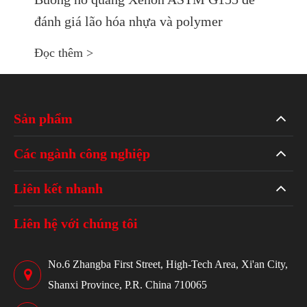
đánh giá lão hóa nhựa và polymer
Đọc thêm >
Sản phẩm
Các ngành công nghiệp
Liên kết nhanh
Liên hệ với chúng tôi
No.6 Zhangba First Street, High-Tech Area, Xi'an City,
Shanxi Province, P.R. China 710065