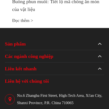
Buồng phun muối: Tiết lộ mã chống ăn mòn
của vật liệu
Đọc thêm >
Sản phẩm
Các ngành công nghiệp
Liên kết nhanh
Liên hệ với chúng tôi
No.6 Zhangba First Street, High-Tech Area, Xi'an City,
Shanxi Province, P.R. China 710065