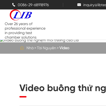
0086-29-68918976
inquiry@libt


Over 26 years of
professional experience
in providing test
chamber solutions

Nhà
Tài Nguyên
Video
Buồng nhiệt độ và độ ẩm
Buồng thử nghiệm đỉnh điểm
Video buồng thử ng
Buồng nhiệt
Buồng phun muối