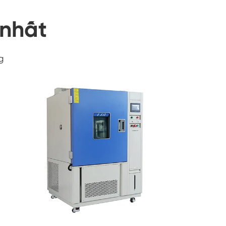
 nhất
g