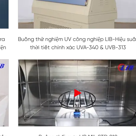
Buồng thử nghiệm chống đóng băng
Buồng thử nghiệm nhiệt độ nóng lạnh
Buồng môi trường lạnh
ra
Buồng thử nghiệm UV công nghiệp LIB-Hiệu suấ
iện
thời tiết chính xác UVA-340 & UVB-313
Tủ khí hậu không đổi
Thiết bị kiểm tra nước bắn và sốc nhiệt độ
lv124 K-12
Buồng chạy bằng pin chống cháy nổ
Máy rung nhiệt độ
Lò nướng công nghiệp dùng cho pin
Buồng đông lạnh công nghiệp