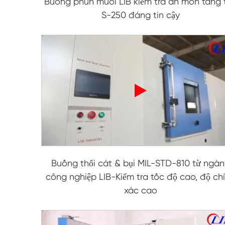
Buồng phun muối LIB kiểm tra ăn mòn tăng 
S-250 đáng tin cậy
Buồng thổi cát & bụi MIL-STD-810 từ ngà
công nghiệp LIB-Kiểm tra tốc độ cao, độ ch
xác cao