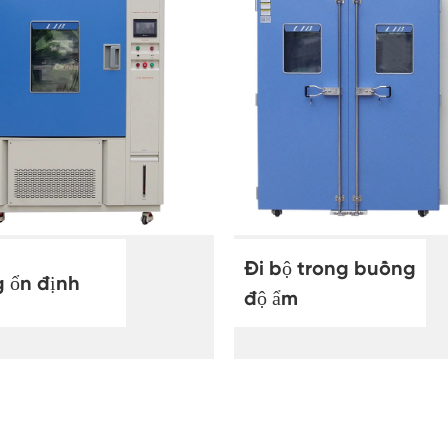
Đi bộ trong buồng độ ẩm
Buồng nhiệt độ
Buồng giữ ẩm nhiệt lạnh
Buồng môi trường tiếp cận
Buồng ứng suất môi trường
Đi bộ trong buồng
Thiết bị kiểm tra thời hạn sử dụng tăng tốc
 ổn định
độ ẩm
Buồng ổn định
Buồng môi trường dưới không
Buồng Lắc nhiệt độ