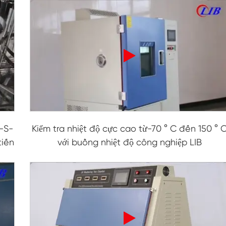
Buồng độ ẩm nhiệt độ không đổi
Buồng thử nghiệm pin
Buồng kiểm soát môi trường
Buồng độ ẩm nhiệt
Buồng khí hậu CO2
-S-
Kiểm tra nhiệt độ cực cao từ-70 ° C đến 150 ° 
Buồng Đông lạnh
tiến
với buồng nhiệt độ công nghiệp LIB
Máy kiểm tra độ ổn định nhiệt
Buồng sưởi ẩm cho mô-đun PV
Buồng thử nghiệm khí hậu và nhiệt độ