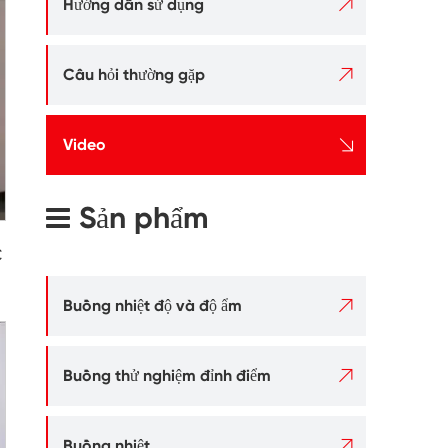

Hướng dẫn sử dụng

Câu hỏi thường gặp

Video
Sản phẩm
C

Buồng nhiệt độ và độ ẩm

Buồng thử nghiệm đỉnh điểm

Buồng nhiệt