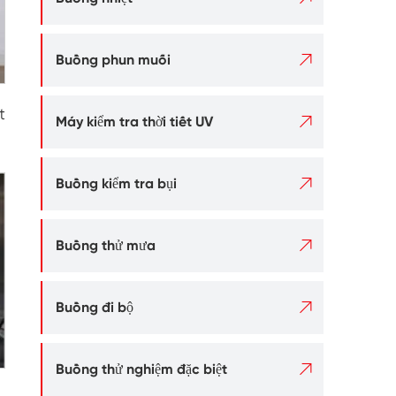

Buồng phun muối
t

Máy kiểm tra thời tiết UV

Buồng kiểm tra bụi

Buồng thử mưa

Buồng đi bộ

Buồng thử nghiệm đặc biệt