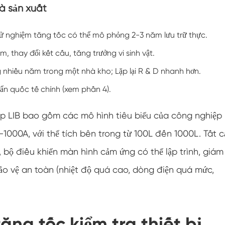
hà sản xuất
Buồng điều hòa nhiệt độ âm
Buồng thử nghiệm khí hậu phòng thí nghiệm
ử nghiệm tăng tốc có thể mô phỏng 2-3 năm lưu trữ thực.
độ ẩm nhiệt độ
 thay đổi kết cấu, tăng trưởng vi sinh vật.
Buồng đo độ cao nhiệt độ
 nhiều năm trong một nhà kho; Lặp lại R & D nhanh hơn.
Buồng Nhiệt ẩm
ẩn quốc tế chính (xem phần 4).
Lò sấy
p LIB bao gồm các mô hình tiêu biểu của công nghiệp
000A, với thể tích bên trong từ 100L đến 1000L. Tất c
Thiết bị kiểm tra tấm pin PV
bộ điều khiển màn hình cảm ứng có thể lập trình, giám
Buồng khí hậu lạnh
ảo vệ an toàn (nhiệt độ quá cao, dòng điện quá mức,
Buồng thử nghiệm suy thoái PV
Buồng điều hòa
ăng tốc kiểm tra thiết bị