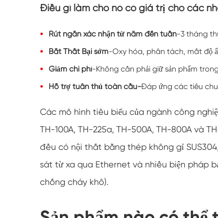
Điều gì làm cho nó có giá trị cho các n
Rút ngắn xác nhận từ năm đến tuần
-3 tháng th
Bắt Thất Bại sớm
-Oxy hóa, phân tách, mất độ ẩm,
Giảm chi phí
-Không cần phải giữ sản phẩm trong
Hỗ trợ tuân thủ toàn cầu-
Đáp ứng các tiêu chu
Các mô hình tiêu biểu của ngành công nghiệ
TH-100A, TH-225a, TH-500A, TH-800A và TH-1
đều có nội thất bằng thép không gỉ SUS304, 
sát từ xa qua Ethernet và nhiều biện pháp b
chống cháy khô).
Sản phẩm nào có thể t