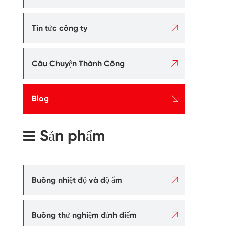

Tin tức công ty

Câu Chuyện Thành Công

Blog
Sản phẩm

Buồng nhiệt độ và độ ẩm

Buồng thử nghiệm đỉnh điểm