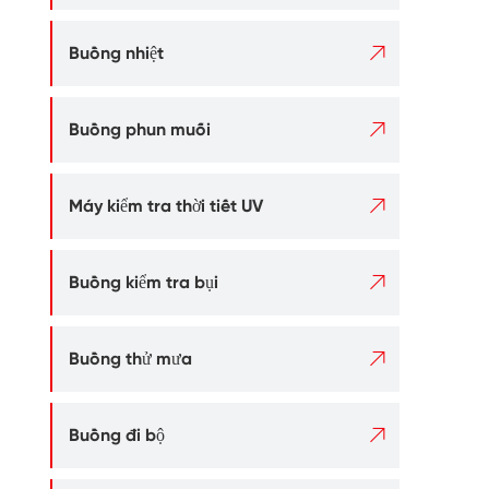

Buồng nhiệt

Buồng phun muối

Máy kiểm tra thời tiết UV

Buồng kiểm tra bụi

Buồng thử mưa

Buồng đi bộ