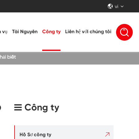
vi


h vụ
Tài Nguyên
Công ty
Liên hệ với chúng tôi
ải biết
9
Công ty

Hồ Sơ công ty