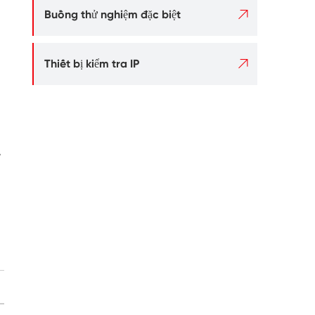

Buồng thử nghiệm đặc biệt

Thiết bị kiểm tra IP