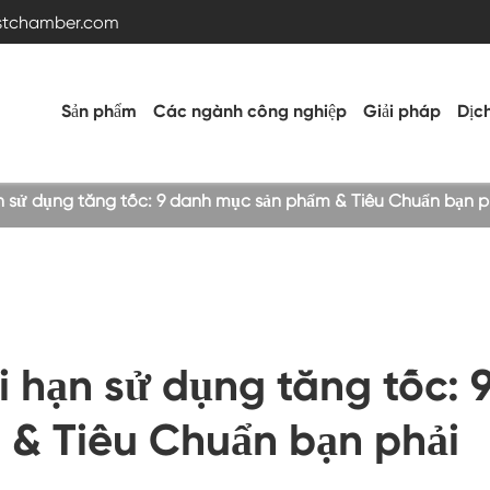
estchamber.com
Sản phẩm
Các ngành công nghiệp
Giải pháp
Dịc
hạn sử dụng tăng tốc: 9 danh mục sản phẩm & Tiêu Chuẩn bạn ph
Buồng thử nghiệm nhiệt độ và độ ẩm
Buồng nóng lạnh
ời hạn sử dụng tăng tốc: 
Buồng rung
& Tiêu Chuẩn bạn phải
Buồng thử nghiệm nhiệt độ cao thấp