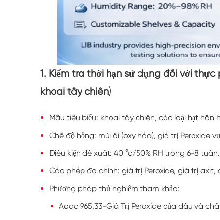
1. Kiểm tra thời hạn sử dụng đối với thực
khoai tây chiên)
Mẫu tiêu biểu: khoai tây chiên, các loại hạt hỗn
Chế độ hỏng: mùi ôi (oxy hóa), giá trị Peroxide v
Điều kiện đề xuất: 40 °c/50% RH trong 6-8 tuần.
Các phép đo chính: giá trị Peroxide, giá trị axit
Phương pháp thử nghiệm tham khảo:
Aoac 965.33-Giá Trị Peroxide của dầu và chấ