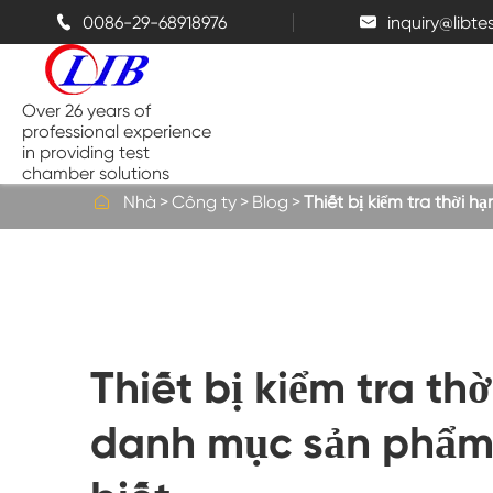
0086-29-68918976
inquiry@libt


Over 26 years of
professional experience
in providing test
chamber solutions

Nhà
Công ty
Blog
Thiết bị kiểm tra thời 
Buồng nhiệt độ và độ ẩm
Buồng thử nghiệm đỉnh điểm
Thiết bị kiểm tra th
Buồng nhiệt
danh mục sản phẩm 
Buồng phun muối