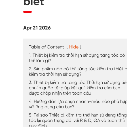
biết
Máy kiểm tra thời tiết UV
Buồng kiểm tra bụi
Apr 21 2026
Buồng thử mưa
Buồng đi bộ
Table of Content
[
Hide
]
1. Thiết bị kiểm tra thời hạn sử dụng tăng tốc có
Buồng thử nghiệm đặc biệt
thể làm gì?
2. Sản phẩm nào có thể tăng tốc kiểm tra thiết b
kiểm tra thời hạn sử dụng?
Thiết bị kiểm tra IP
3. Thiết bị kiểm tra tăng tốc Thời hạn sử dụng ti
chuẩn quốc tế-giúp kết quả kiểm tra của bạn
được chấp nhận trên toàn cầu
4. Hướng dẫn lựa chọn nhanh-mẫu nào phù hợ
với ứng dụng của bạn?
5. Tại sao Thiết bị kiểm tra thời hạn sử dụng tăng
tốc lại quan trọng đối với R & D, QA và tuân thủ
quy định