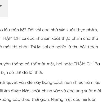
Buồng thử nghiệm chống đóng băng
ản
Buồng thử nghiệm nhiệt độ nóng lạnh
Buồng môi trường lạnh
o lâu trên kệ? Đối với các nhà sản xuất thực phẩm,
 THẬM CHÍ cả các nhà sản xuất thực phẩm cho thú
Tủ khí hậu không đổi
à mất thị phần-Trả lời sai có nghĩa là thu hồi, trách
Thiết bị kiểm tra nước bắn và sốc nhiệt độ
lv124 K-12
Buồng chạy bằng pin chống cháy nổ
 truyền thống có thể mất một, hai hoặc THẬM CHÍ Ba
ạn có thể đã lỗi thời.
Máy rung nhiệt độ
Giải quyết vấn đề này bằng cách nén nhiều năm lão
Lò nướng công nghiệp dùng cho pin
 độ ẩm được kiểm soát chính xác và các ứng suất môi
Buồng đông lạnh công nghiệp
uống cấp theo thời gian. Nhưng một câu hỏi luôn