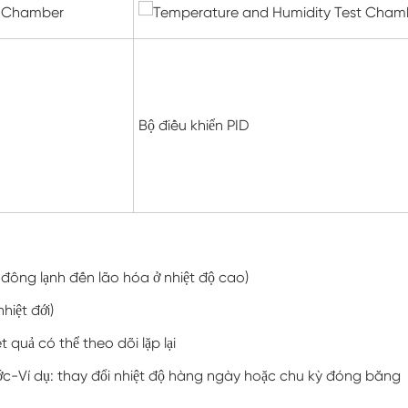
Buồng kiểm tra độ ẩm môi trường
Buồng lạm dụng nhiệt
Buồng thử nghiệm môi trường PV
Bộ điều khiển PID
Buồng nhiệt độ không đổi
Buồng ổn định thử nghiệm lão hóa thủy phân
Buồng kiểm tra nhiệt độ và độ ẩm không đổi
ông lạnh đến lão hóa ở nhiệt độ cao)
Bấc ướt cho buồng kiểm tra độ ẩm
iệt đới)
Buồng đo độ cao
 quả có thể theo dõi lặp lại
ớc-Ví dụ: thay đổi nhiệt độ hàng ngày hoặc chu kỳ đóng băng
Buồng độ ẩm