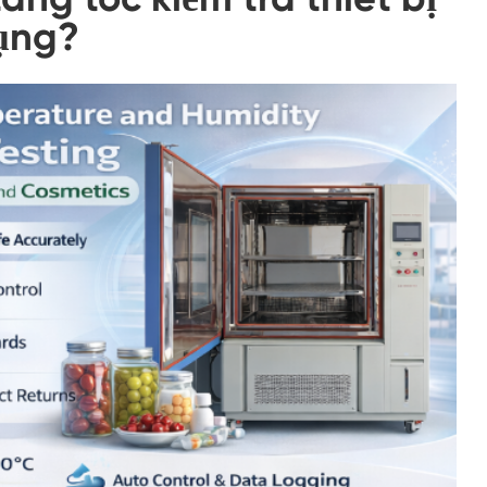
dụng?
Đi bộ trong buồng độ ẩm
Buồng nhiệt độ
Buồng giữ ẩm nhiệt lạnh
Buồng môi trường tiếp cận
Buồng ứng suất môi trường
Thiết bị kiểm tra thời hạn sử dụng tăng tốc
Buồng ổn định
Buồng môi trường dưới không
Buồng Lắc nhiệt độ