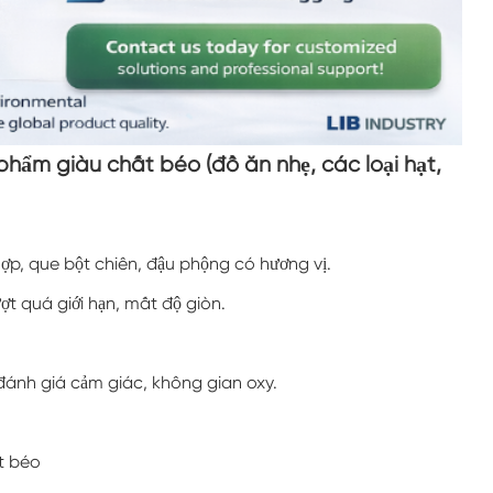
Tủ nhiệt độ thấp không đổi
Buồng Đông lạnh
Buồng thử nghiệm chống nổ
 phẩm giàu chất béo (đồ ăn nhẹ, các loại hạt,
Buồng kiểm tra độ ẩm đóng băng
Buồng khí hậu PV
 hợp, que bột chiên, đậu phộng có hương vị.
ượt quá giới hạn, mất độ giòn.
Buồng thử nghiệm trong phòng thí nghiệm
Buồng thử nghiệm mô-đun PV
, đánh giá cảm giác, không gian oxy.
Buồng thử nghiệm PV
t béo
Buồng môi trường PV