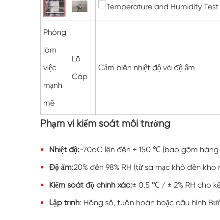
Phòng
làm
Lỗ
việc
Cảm biến nhiệt độ và độ ẩm
Cáp
mạnh
mẽ
Phạm vi kiểm soát môi trường
Nhiệt độ:
-70oC lên đến + 150 ℃ (bao gồm hàng đ
Độ ẩm:
20% đến 98% RH (từ sa mạc khô đến kho nh
Kiểm soát độ chính xác:
± 0.5 ℃ / ± 2% RH cho kết
Lập trình
: Hằng số, tuần hoàn hoặc cấu hình Bư