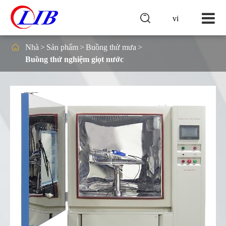

vi

Nhà
Sản phẩm
Buồng thử mưa
Buồng thử nghiệm giọt nước