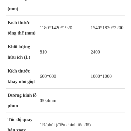
(mm)
Kích thước
1180*1420*1920
1540*1820*2200
tổng thể (mm)
Khối lượng
810
2400
hữu ích (L)
Kích thước
600*600
1000*1000
khay nhỏ giọt
Đường kính lỗ
Φ0,4mm
phun
Tốc độ quay
1R/phút (điều chỉnh tốc độ)
bàn xoay