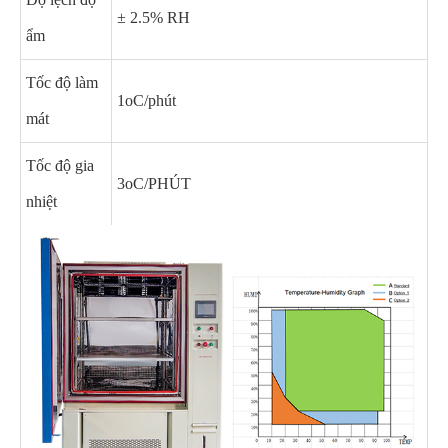
± 2.5% RH
ẩm
Tốc độ làm
1oC/phút
mát
Tốc độ gia
3oC/PHÚT
nhiệt