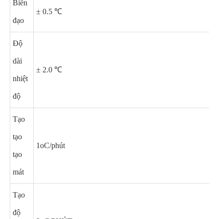
Biên
± 0.5 ℃
đạo
Độ
dài
± 2.0 ℃
nhiệt
độ
Tạo
tạo
1oC/phút
tạo
mát
Tạo
độ