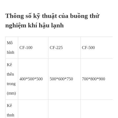
Thông số kỹ thuật của buồng thử
nghiệm khí hậu lạnh
Mô
CF-100
CF-225
CF-500
C
hình
Kê
thên
400*500*500
500*600*750
700*800*900
8
trong
(mm)
Kê
thnh