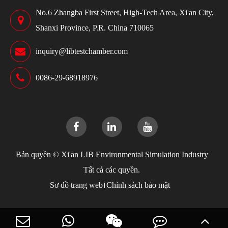
No.6 Zhangba First Street, High-Tech Area, Xi'an City,
Shanxi Province, P.R. China 710065
inquiry@libtestchamber.com
0086-29-68918976
Bản quyền ©
Xi'an LIB Environmental Simulation Industry
Tất cả các quyền.
Sơ đồ trang web
Chính sách bảo mật