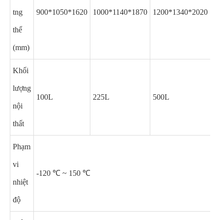
tng
900*1050*1620
1000*1140*1870
1200*1340*2020
1
thể
(mm)
Khối
lượng
100L
225L
500L
8
nội
thất
Phạm
vi
-120 ℃ ~ 150 ℃
nhiệt
độ