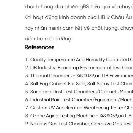
khách hàng địa phươngRS hiệu quả và chuyê
Khi hoạt động kinh doanh của LIB ở Châu Âu 
này nhấn mạnh cam kết về chất lượng, chuyê
kiểm tra môi trường.
References
Quality Temperature And Humidity Controlled 
LIB Industry: Benchtop Environmental Test Ch
Thermal Chambers - Xi&#039;an LIB Environment
Salt Fog Cabinet For Sale, Salt Spray Test Cham
Sand and Dust Test Chambers/Cabinets Manufac
Industrial Rain Test Chamber/Equipment/Machi
Custom UV Accelerated Weathering Tester Cham
Ozone Aging Testing Machine - Xi&#039;an LIB 
Noxious Gas Test Chamber, Corrosive Gas Test