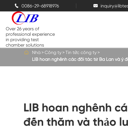
0086-29-68918976
inquiry@libt


Over 26 years of
professional experience
in providing test
chamber solutions

Nhà
Công ty
Tin tức công ty
LIB hoan nghênh các đối tác từ Ba Lan và ý 
Buồng nhiệt độ và độ ẩm
Buồng thử nghiệm đỉnh điểm
Buồng nhiệt
LIB hoan nghênh các
Buồng phun muối
đến thăm và thảo l