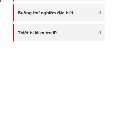
m

Buồng thử nghiệm đặc biệt

Thiết bị kiểm tra IP