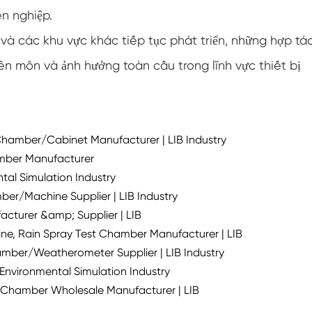
n nghiệp.
Tủ nhiệt độ thấp không đổi
và các khu vực khác tiếp tục phát triển, những hợp tá
Buồng Đông lạnh
n môn và ảnh hưởng toàn cầu trong lĩnh vực thiết bị
Buồng thử nghiệm chống nổ
Buồng kiểm tra độ ẩm đóng băng
Chamber/Cabinet Manufacturer | LIB Industry
Buồng khí hậu PV
amber Manufacturer
al Simulation Industry
Buồng thử nghiệm trong phòng thí nghiệm
ber/Machine Supplier | LIB Industry
turer &amp; Supplier | LIB
Buồng thử nghiệm mô-đun PV
ne, Rain Spray Test Chamber Manufacturer | LIB
ber/Weatherometer Supplier | LIB Industry
Buồng thử nghiệm PV
Environmental Simulation Industry
 Chamber Wholesale Manufacturer | LIB
Buồng môi trường PV