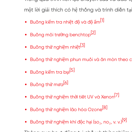
một lời giải thích có hệ thống và trình diễn
[1]
Buồng kiểm tra nhiệt độ và độ ẩm
[2]
Buồng môi trường benchtop
[3]
Buồng thử nghiệm nhiệt
Buồng thử nghiệm phun muối và ăn mòn theo c
[5]
Buồng kiểm tra bụi
[6]
Buồng thử mưa
[7]
Buồng thử nghiệm thời tiết UV và Xenon
[8]
Buồng thử nghiệm lão hóa Ozone
[9]
Buồng thử nghiệm khí độc hại (so₂, no₂, v. v.)