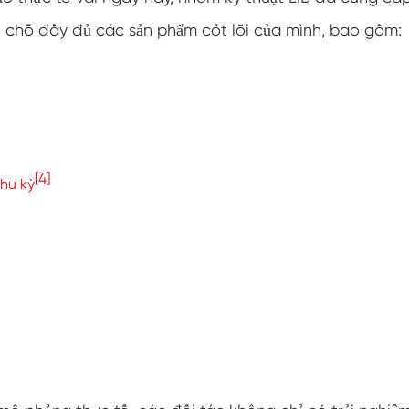
Buồng thử nghiệm chống đóng băng
 tại chỗ đầy đủ các sản phẩm cốt lõi của mình, bao gồm:
Buồng thử nghiệm nhiệt độ nóng lạnh
Buồng môi trường lạnh
Tủ khí hậu không đổi
[4]
hu kỳ
Thiết bị kiểm tra nước bắn và sốc nhiệt độ
lv124 K-12
Buồng chạy bằng pin chống cháy nổ
Máy rung nhiệt độ
Lò nướng công nghiệp dùng cho pin
Buồng đông lạnh công nghiệp