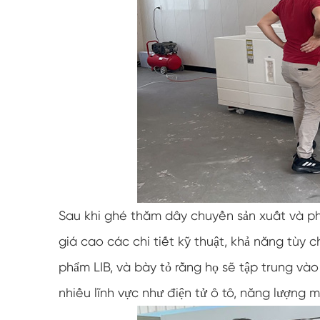
Sau khi ghé thăm dây chuyền sản xuất và ph
giá cao các chi tiết kỹ thuật, khả năng tùy 
phẩm LIB, và bày tỏ rằng họ sẽ tập trung vào
nhiều lĩnh vực như điện tử ô tô, năng lượng mớ