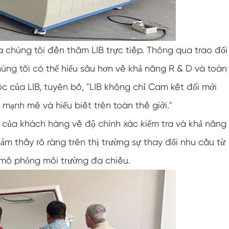
Buồng kiểm tra độ ẩm môi trường
Buồng lạm dụng nhiệt
a chúng tôi đến thăm LIB trực tiếp. Thông qua trao đổi
Buồng thử nghiệm môi trường PV
chúng tôi có thể hiểu sâu hơn về khả năng R & D và toàn
 của LIB, tuyên bố, "LIB không chỉ Cam kết đổi mới
Buồng nhiệt độ không đổi
 mạnh mẽ và hiểu biết trên toàn thế giới."
Buồng ổn định thử nghiệm lão hóa thủy phân
của khách hàng về độ chính xác kiểm tra và khả năng
Buồng kiểm tra nhiệt độ và độ ẩm không đổi
ảm thấy rõ ràng trên thị trường sự thay đổi nhu cầu từ
mô phỏng môi trường đa chiều.
Bấc ướt cho buồng kiểm tra độ ẩm
Buồng đo độ cao
Buồng độ ẩm