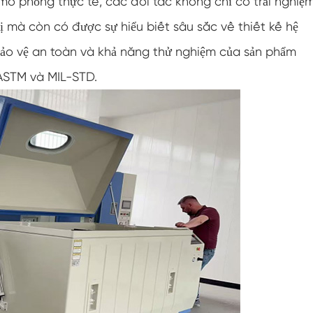
ô phỏng thực tế, các đối tác không chỉ có trải nghiệ
Buồng độ ẩm nhiệt độ tùy chỉnh hai cửa
ị mà còn có được sự hiểu biết sâu sắc về thiết kế hệ
Buồng độ ẩm nóng lạnh
 bảo vệ an toàn và khả năng thử nghiệm của sản phẩm
 ASTM và MIL-STD.
Buồng kiểm tra thời hạn sử dụng
Buồng thử nghiệm khí hậu và phun muối kết
hợp
Thiết bị kiểm soát điều kiện môi trường nhiệt
độ và độ ẩm
Buồng thử nghiệm nhiệt độ và áp suất không
khí thấp
Buồng mô phỏng môi trường nhiệt độ
Gạc bóng ướt cho buồng độ ẩm nhiệt độ
Buồng thử nghiệm môi trường đa năng