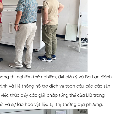
Buồng điều hòa nhiệt độ âm
Buồng thử nghiệm khí hậu phòng thí nghiệm
độ ẩm nhiệt độ
Buồng đo độ cao nhiệt độ
Buồng Nhiệt ẩm
Lò sấy
Thiết bị kiểm tra tấm pin PV
òng thí nghiệm thử nghiệm, đại diện ý và Ba Lan đánh
Buồng khí hậu lạnh
chỉnh và Hệ thống hỗ trợ dịch vụ toàn cầu của các sản
 việc thúc đẩy các giải pháp tổng thể của LIB trong
Buồng thử nghiệm suy thoái PV
i và sự lão hóa vật liệu tại thị trường địa phương.
Buồng điều hòa