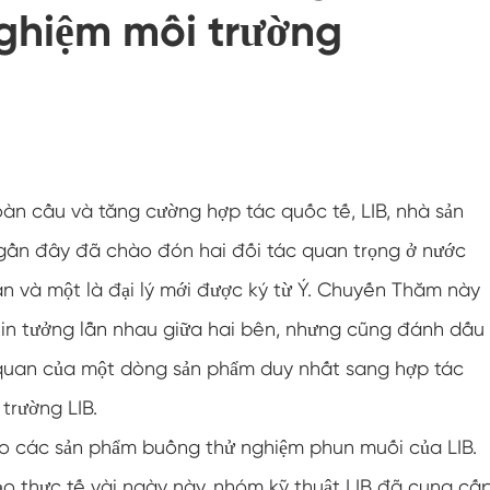
ghiệm môi trường
Buồng độ ẩm nhiệt độ không đổi
Buồng thử nghiệm pin
Buồng kiểm soát môi trường
Buồng độ ẩm nhiệt
toàn cầu và tăng cường hợp tác quốc tế, LIB, nhà sản
Buồng khí hậu CO2
, gần đây đã chào đón hai đối tác quan trọng ở nước
an và một là đại lý mới được ký từ Ý. Chuyến Thăm này
Buồng Đông lạnh
 tin tưởng lẫn nhau giữa hai bên, nhưng cũng đánh dấu
Máy kiểm tra độ ổn định nhiệt
 quan của một dòng sản phẩm duy nhất sang hợp tác
Buồng sưởi ẩm cho mô-đun PV
trường LIB.
ào các sản phẩm buồng thử nghiệm phun muối của LIB.
Buồng thử nghiệm khí hậu và nhiệt độ
tạo thực tế vài ngày này, nhóm kỹ thuật LIB đã cung cấ