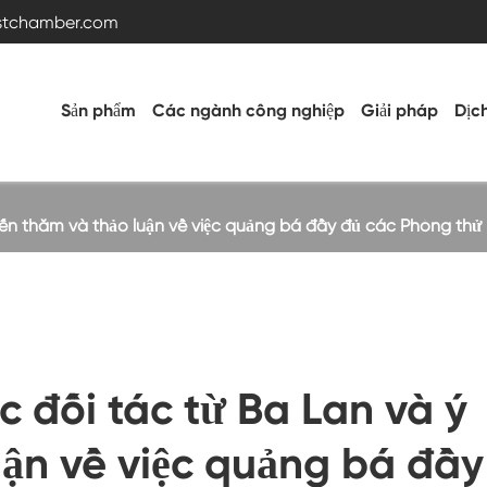
estchamber.com
Sản phẩm
Các ngành công nghiệp
Giải pháp
Dịc
đến thăm và thảo luận về việc quảng bá đầy đủ các Phòng thử
Buồng thử nghiệm nhiệt độ và độ ẩm
Buồng nóng lạnh
 đối tác từ Ba Lan và ý
Buồng rung
uận về việc quảng bá đầy
Buồng thử nghiệm nhiệt độ cao thấp