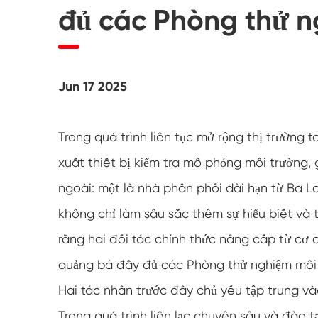
Máy kiểm tra thời tiết UV
đủ các Phòng thử n
Buồng kiểm tra bụi
Buồng thử mưa
Jun 17 2025
Buồng đi bộ
Trong quá trình liên tục mở rộng thị trường 
Buồng thử nghiệm đặc biệt
xuất thiết bị kiểm tra mô phỏng môi trường
Thiết bị kiểm tra IP
ngoài: một là nhà phân phối dài hạn từ Ba L
không chỉ làm sâu sắc thêm sự hiểu biết và
rằng hai đối tác chính thức nâng cấp từ cơ
quảng bá đầy đủ các Phòng thử nghiệm môi 
Hai tác nhân trước đây chủ yếu tập trung v
Trong quá trình liên lạc chuyên sâu và đào 