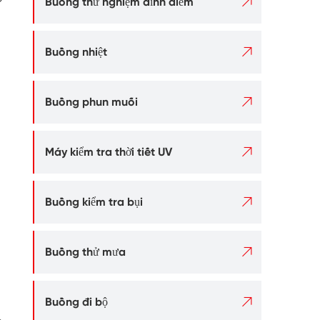

Buồng thử nghiệm đỉnh điểm

Buồng nhiệt

Buồng phun muối

Máy kiểm tra thời tiết UV

Buồng kiểm tra bụi

Buồng thử mưa

Buồng đi bộ