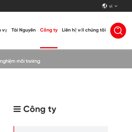
vi


h vụ
Tài Nguyên
Công ty
Liên hệ với chúng tôi
 nghiệm môi trường
Công ty