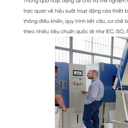
Thông qua hoạt động tại chỗ và thử nghiệm m
trực quan về hiệu suất hoạt động của thiết b
thống điều khiển, quy trình kết cấu, cơ chế
theo nhiều tiêu chuẩn quốc tế như IEC, ISO,