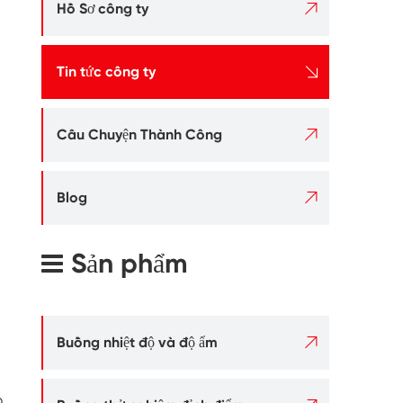

Hồ Sơ công ty

Tin tức công ty

Câu Chuyện Thành Công

Blog
Sản phẩm

Buồng nhiệt độ và độ ẩm
p