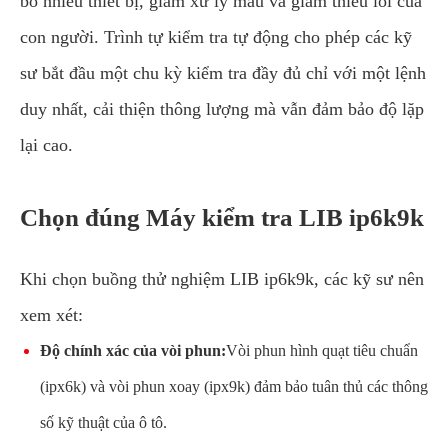
bỏ nhiều thiết bị, giảm xử lý mẫu và giảm thiểu lỗi của
con người. Trình tự kiểm tra tự động cho phép các kỹ
sư bắt đầu một chu kỳ kiểm tra đầy đủ chỉ với một lệnh
duy nhất, cải thiện thông lượng mà vẫn đảm bảo độ lặp
lại cao.
Chọn đúng Máy kiểm tra LIB ip6k9k
Khi chọn buồng thử nghiệm LIB ip6k9k, các kỹ sư nên
xem xét:
Độ chính xác của vòi phun:
Vòi phun hình quạt tiêu chuẩn
(ipx6k) và vòi phun xoay (ipx9k) đảm bảo tuân thủ các thông
số kỹ thuật của ô tô.