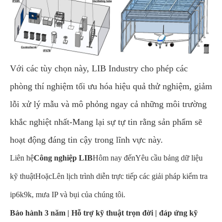
Với các tùy chọn này, LIB Industry cho phép các
phòng thí nghiệm tối ưu hóa hiệu quả thử nghiệm, giảm
lỗi xử lý mẫu và mô phỏng ngay cả những môi trường
khắc nghiệt nhất-Mang lại sự tự tin rằng sản phẩm sẽ
hoạt động đáng tin cậy trong lĩnh vực này.
Liên hệ
Công nghiệp LIB
Hôm nay đến
Yêu cầu bảng dữ liệu
kỹ thuật
Hoặc
Lên lịch trình diễn trực tiếp các giải pháp kiểm tra
ip6k9k, mưa IP và bụi của chúng tôi
.
Bảo hành 3 năm | Hỗ trợ kỹ thuật trọn đời | đáp ứng kỹ