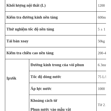
Khối lượng nội thất (L)
1200
Kiểm tra đường kính nền tảng
600mm
Thử nghiệm tốc độ nền tảng
5 ± 1 r.p
Tải bàn xoay
50kg
Kiểm tra chiều cao nền tảng
200-400m
Đường kính trong của vòi phun
6.3mm
Tốc độ dòng nước
75 L/PH
Ipx6k
Áp lực nước
1000 kPa
Khoảng cách từ
Từ 2.5 m
Phun nước vào mẫu vật