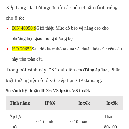
Xếp hạng “k” bắt nguồn từ các tiêu chuẩn dành riêng
cho ô tô:
DIN 40050-9
Giới thiệu Mức độ bảo vệ nâng cao cho
phương tiện giao thông đường bộ
ISO 20653
Sau đó được thông qua và chuẩn hóa các yêu cầu
này trên toàn cầu
Trong bối cảnh này, "K" đại diện cho
, Phân
Tăng áp lực
biệt thử nghiệm ô tô với xếp hạng IP đa năng.
So sánh kỹ thuật: IPX6 VS ipx6k VS ipx9k
Tính năng
IPX6
Ipx6k
Ipx9k
Áp lực
Thanh
~ 1 thanh
~ 10 thanh
nước
80-100