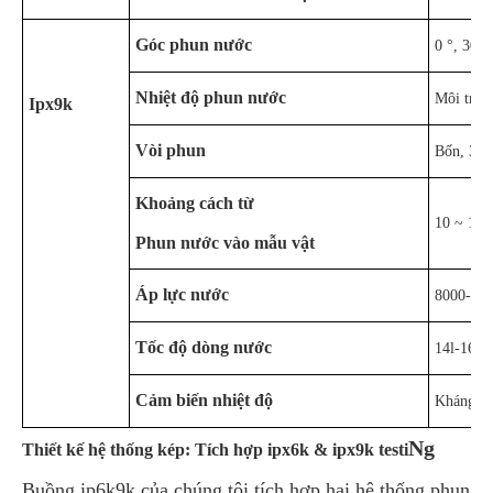
Góc phun nước
0 °, 30 °
Nhiệt độ phun nước
Môi trườ
Ipx9k
Vòi phun
Bốn, 30 g
Khoảng cách từ
10 ~ 15
Phun nước vào mẫu vật
Áp lực nước
8000-100
Tốc độ dòng nước
14l-16l
Cảm biến nhiệt độ
Kháng bạ
Ng
Thiết kế hệ thống kép: Tích hợp ipx6k & ipx9k testi
Buồng ip6k9k của chúng tôi tích hợp hai hệ thống phun