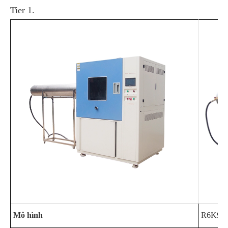
Tier 1.
Mô hình
R6K9K-