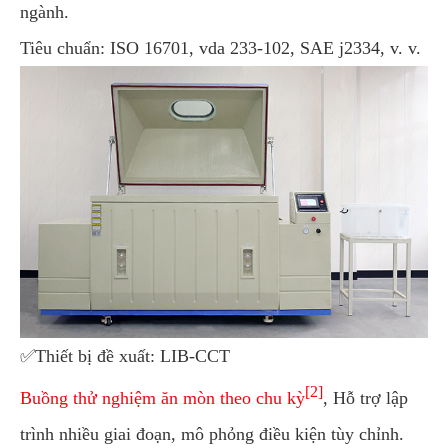
ngành.
Tiêu chuẩn: ISO 16701, vda 233-102, SAE j2334, v. v.
✅Thiết bị đề xuất: LIB-CCT
[2]
Buồng thử nghiệm ăn mòn theo chu kỳ
, Hỗ trợ lập
trình nhiều giai đoạn, mô phỏng điều kiện tùy chỉnh.