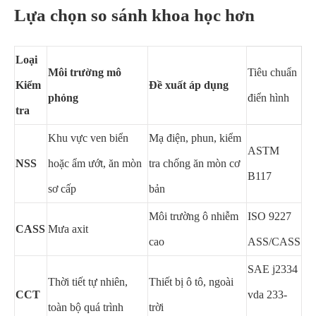
Lựa chọn so sánh khoa học hơn
Loại
Môi trường mô
Tiêu chuẩn
Kiểm
Đề xuất áp dụng
phỏng
điển hình
tra
Khu vực ven biển
Mạ điện, phun, kiểm
ASTM
NSS
hoặc ẩm ướt, ăn mòn
tra chống ăn mòn cơ
B117
sơ cấp
bản
Môi trường ô nhiễm
ISO 9227
CASS
Mưa axit
cao
ASS/CASS
SAE j2334
Thời tiết tự nhiên,
Thiết bị ô tô, ngoài
CCT
vda 233-
toàn bộ quá trình
trời