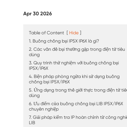
Máy kiểm tra thời tiết UV
Apr 30 2026
Buồng kiểm tra bụi
Buồng thử mưa
Table of Content
[
Hide
]
1. Buồng chống bụi IP5X IP6X là gì?
Buồng đi bộ
2. Các vấn đề bụi thường gặp trong điện tử tiêu
dùng
Buồng thử nghiệm đặc biệt
3. Quy trình thử nghiệm với buồng chống bụi
IP5X/IP6X
Thiết bị kiểm tra IP
4. Biện pháp phòng ngừa khi sử dụng buồng
chống bụi IP5X/IP6X
5. Ứng dụng trong thế giới thực trong điện tử tiê
dùng
6. Ưu điểm của buồng chống bụi LIB IP5X/IP6X
chuyên nghiệp
7. Giải pháp kiểm tra IP hoàn chỉnh từ công nghi
LIB