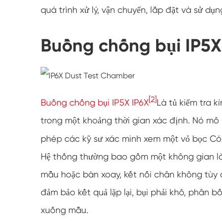
quá trình xử lý, vận chuyển, lắp đặt và sử dụ
Buồng chống bụi IP5X 
[2]
Buồng chống bụi IP5X IP6X
Là tủ kiểm tra 
trong một khoảng thời gian xác định. Nó mô 
phép các kỹ sư xác minh xem một vỏ bọc Có 
Hệ thống thường bao gồm một không gian làm
mẫu hoặc bàn xoay, kết nối chân không tùy c
đảm bảo kết quả lặp lại, bụi phải khô, phân 
xuống mẫu.