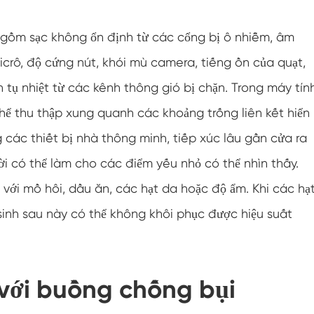
Đi bộ trong buồng độ ẩm
 gồm sạc không ổn định từ các cổng bị ô nhiễm, âm
Buồng nhiệt độ
icrô, độ cứng nút, khói mù camera, tiếng ồn của quạt,
 tụ nhiệt từ các kênh thông gió bị chặn. Trong máy tín
Buồng giữ ẩm nhiệt lạnh
thể thu thập xung quanh các khoảng trống liên kết hiển
Buồng môi trường tiếp cận
g các thiết bị nhà thông minh, tiếp xúc lâu gần cửa ra
Buồng ứng suất môi trường
ời có thể làm cho các điểm yếu nhỏ có thể nhìn thấy.
 với mồ hôi, dầu ăn, các hạt da hoặc độ ẩm. Khi các hạ
Thiết bị kiểm tra thời hạn sử dụng tăng tốc
sinh sau này có thể không khôi phục được hiệu suất
Buồng ổn định
Buồng môi trường dưới không
 với buồng chống bụi
Buồng Lắc nhiệt độ