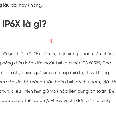
ng lâu dài hay không.
Buồng độ ẩm nhiệt độ tùy chỉnh hai cửa
Buồng độ ẩm nóng lạnh
IP6X là gì?
Buồng kiểm tra thời hạn sử dụng
[1]
Buồng thử nghiệm khí hậu và phun muối kết
hợp
kín được thiết kế để ngăn bụi mịn xung quanh sản phẩm
Thiết bị kiểm soát điều kiện môi trường nhiệt
độ và độ ẩm
phỏng điều kiện kiểm soát bụi dựa trên
, Cho
IEC 60529
Buồng thử nghiệm nhiệt độ và áp suất không
ngăn chặn hiệu quả sự xâm nhập của bụi hay không.
khí thấp
 việc kín, hệ thống tuần hoàn bụi, bộ thu gom, giá đỡ
Buồng mô phỏng môi trường nhiệt độ
họn, điều khiển hẹn giờ và khóa liên động an toàn. Để
Gạc bóng ướt cho buồng độ ẩm nhiệt độ
bố đều và có thể đo được-thay vì chỉ đơn giản là lắng
Buồng thử nghiệm môi trường đa năng