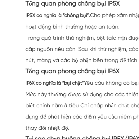
Tổng quan phòng chống bụi IP5X
Cho phép xâm nhập
IP5X có nghĩa là “chống bụi”.
hoạt động bình thường hoặc an toàn.
Trong quá trình thử nghiệm, bột talc mịn đ
cấp nguồn nếu cần. Sau khi thử nghiệm, các 
nút, màng và các bộ phận bên trong để tích t
Tổng quan phòng chống bụi IP6X
Yêu cầu không có bụi
IP6X có nghĩa là “bụi chặt”
Mức này thường được sử dụng cho các thiết b
biệt chính nằm ở tiêu Chí chấp nhận chặt c
dụng để phát hiện các điểm yếu của niêm ph
thay đổi nhiệt độ.
Tại sao chọn buồng chống bụi IP5X/IP6