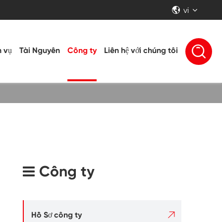
vi


h vụ
Tài Nguyên
Công ty
Liên hệ với chúng tôi
Công ty

Hồ Sơ công ty