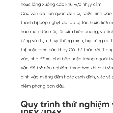
hoặc lắng xuống các khu vực nhạy cảm.
Các vấn đề liên quan đến bụi điển hình bao
thanh bị bóp nghẹt do loa bị tắc hoặc lưới m
hao mòn đầu nối, lỗi cảm biến quang, và tích
bảng và điện thoại thông minh, bụi cũng có 
thị hoặc dưới các khay Có thể tháo rời. Tron
vào, nhà để xe, nhà bếp hoặc tường ngoài tr
Vấn đề trở nên nghiêm trọng hơn khi bụi trộn
dính vào miếng đệm hoặc cạnh dính, việc vệ 
niêm phong ban đầu.
Quy trình thử nghiệm