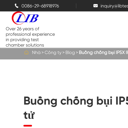
0086-29-68918976
inquiry@libt


Over 26 years of
professional experience
in providing test
chamber solutions

Nhà
Công ty
Blog
Buồng chống bụi IP5X IP
Buồng nhiệt độ và độ ẩm
Buồng thử nghiệm đỉnh điểm
Buồng chống bụi IP5
Buồng nhiệt
tử
Buồng phun muối