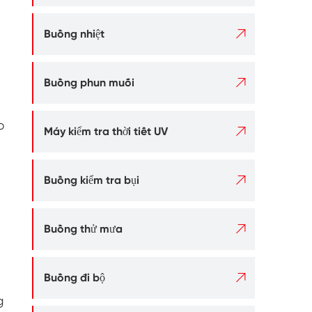

Buồng nhiệt

Buồng phun muối
p

Máy kiểm tra thời tiết UV

Buồng kiểm tra bụi

Buồng thử mưa

Buồng đi bộ
g