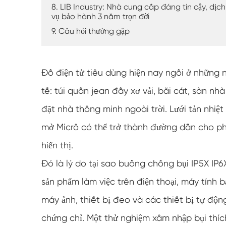
8. LIB Industry: Nhà cung cấp đáng tin cậy, dịch
vụ bảo hành 3 năm trọn đời
9. Câu hỏi thường gặp
Đồ điện tử tiêu dùng hiện nay ngồi ở những n
tế: túi quần jean đầy xơ vải, bãi cát, sàn nh
đặt nhà thông minh ngoài trời. Lưới tản nhiệ
mở Micrô có thể trở thành đường dẫn cho ph
hiển thị.
Đó là lý do tại sao buồng chống bụi IP5X IP
sản phẩm làm việc trên điện thoại, máy tính 
máy ảnh, thiết bị đeo và các thiết bị tự độ
chứng chỉ. Một thử nghiệm xâm nhập bụi thích