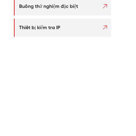

Buồng thử nghiệm đặc biệt

Thiết bị kiểm tra IP