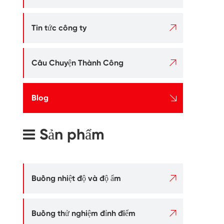

Tin tức công ty

Câu Chuyện Thành Công

Blog
Sản phẩm

Buồng nhiệt độ và độ ẩm

Buồng thử nghiệm đỉnh điểm