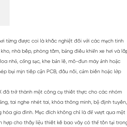
Buồng thử nghiệm chống đóng băng
Buồng thử nghiệm nhiệt độ nóng lạnh
Buồng môi trường lạnh
ơi từng được coi là khắc nghiệt đối với các mạch tinh
Tủ khí hậu không đổi
à kho, nhà bếp, phòng tắm, bảng điều khiển xe hơi và lắ
Thiết bị kiểm tra nước bắn và sốc nhiệt độ
t loa nhỏ, cổng sạc, khe bản lề, mô-đun máy ảnh hoặc
lv124 K-12
ép bụi mịn tiếp cận PCB, đầu nối, cảm biến hoặc lớp
Buồng chạy bằng pin chống cháy nổ
Máy rung nhiệt độ
6X đã trở thành một công cụ thiết thực cho các nhóm
bảng, tai nghe nhét tai, khóa thông minh, bộ định tuyến,
Lò nướng công nghiệp dùng cho pin
ng hóa gia đình. Mục đích không chỉ là để vượt qua một
Buồng đông lạnh công nghiệp
 hợp cho thấy liệu thiết kế bao vây có thể tồn tại tron