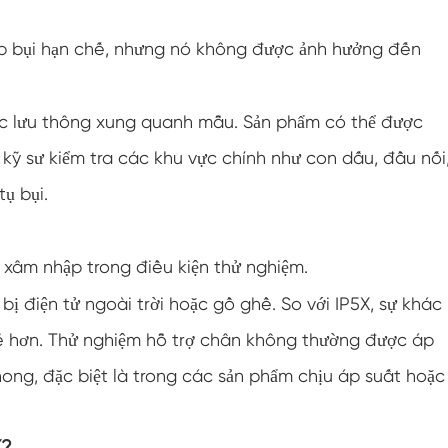
Buồng kiểm tra độ ẩm môi trường
 bụi hạn chế, nhưng nó không được ảnh hưởng đến
Buồng lạm dụng nhiệt
ược lưu thông xung quanh mẫu. Sản phẩm có thể được
Buồng thử nghiệm môi trường PV
kỹ sư kiểm tra các khu vực chính như con dấu, đầu nối
Buồng nhiệt độ không đổi
ụ bụi.
Buồng ổn định thử nghiệm lão hóa thủy phân
 xâm nhập trong điều kiện thử nghiệm.
Buồng kiểm tra nhiệt độ và độ ẩm không đổi
ị điện tử ngoài trời hoặc gồ ghề. So với IP5X, sự khác
Bấc ướt cho buồng kiểm tra độ ẩm
hẽ hơn. Thử nghiệm hỗ trợ chân không thường được áp
Buồng đo độ cao
ong, đặc biệt là trong các sản phẩm chịu áp suất hoặc
Buồng độ ẩm
X?