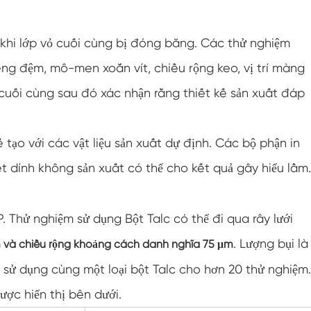
Tủ nhiệt độ thấp không đổi
khi lớp vỏ cuối cùng bị đóng băng. Các thử nghiệm
Buồng Đông lạnh
g đệm, mô-men xoắn vít, chiều rộng keo, vị trí màng
Buồng thử nghiệm chống nổ
 cuối cùng sau đó xác nhận rằng thiết kế sản xuất đáp
Buồng kiểm tra độ ẩm đóng băng
tạo với các vật liệu sản xuất dự định. Các bộ phận in
Buồng khí hậu PV
t dính không sản xuất có thể cho kết quả gây hiểu lầm.
Buồng thử nghiệm trong phòng thí nghiệm
. Thử nghiệm sử dụng Bột Talc có thể đi qua rây lưới
Buồng thử nghiệm mô-đun PV
. Lượng bụi là
 và chiều rộng khoảng cách danh nghĩa 75 μm
Buồng thử nghiệm PV
 sử dụng cùng một loại bột Talc cho hơn 20 thử nghiệm.
ược hiển thị bên dưới.
Buồng môi trường PV