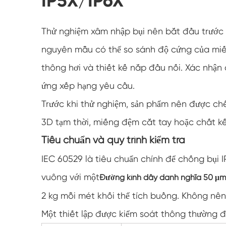
IP5X/IP6X
Thử nghiệm xâm nhập bụi nên bắt đầu trước 
nguyên mẫu có thể so sánh độ cứng của miến
thông hơi và thiết kế nắp đầu nối. Xác nhận
ứng xếp hạng yêu cầu.
Trước khi thử nghiệm, sản phẩm nên được chế 
3D tạm thời, miếng đệm cắt tay hoặc chất kế
Tiêu chuẩn và quy trình kiểm tra
IEC 60529 là tiêu chuẩn chính để chống bụi IP
vuông với một
Đường kính dây danh nghĩa 50 μm
2 kg mỗi mét khối thể tích buồng. Không nên
Một thiết lập được kiểm soát thông thường đ