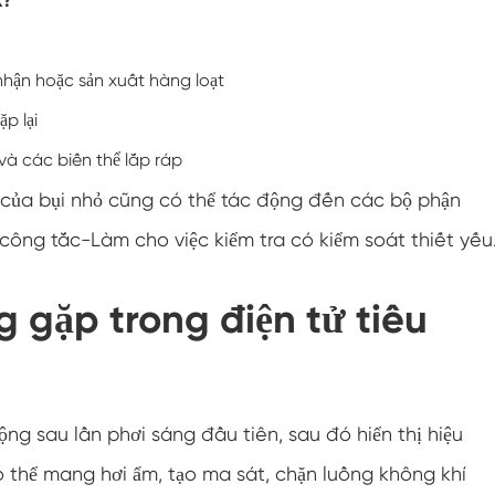
Buồng điều hòa nhiệt độ âm
Buồng thử nghiệm khí hậu phòng thí nghiệm
nhận hoặc sản xuất hàng loạt
độ ẩm nhiệt độ
p lại
Buồng đo độ cao nhiệt độ
và các biến thể lắp ráp
Buồng Nhiệt ẩm
ập của bụi nhỏ cũng có thể tác động đến các bộ phận
 công tắc-Làm cho việc kiểm tra có kiểm soát thiết yếu
Lò sấy
Thiết bị kiểm tra tấm pin PV
 gặp trong điện tử tiêu
Buồng khí hậu lạnh
Buồng thử nghiệm suy thoái PV
ng sau lần phơi sáng đầu tiên, sau đó hiển thị hiệu
Buồng điều hòa
ó thể mang hơi ẩm, tạo ma sát, chặn luồng không khí