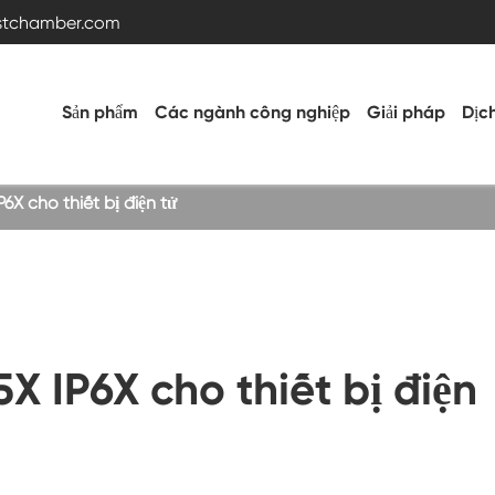
estchamber.com
Sản phẩm
Các ngành công nghiệp
Giải pháp
Dịc
6X cho thiết bị điện tử
Buồng thử nghiệm nhiệt độ và độ ẩm
Buồng nóng lạnh
X IP6X cho thiết bị điện
Buồng rung
Buồng thử nghiệm nhiệt độ cao thấp