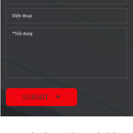

SUBMIT