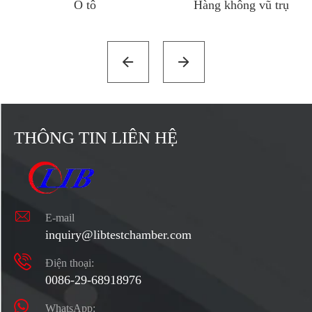
Ô tô
Hàng không vũ trụ


THÔNG TIN LIÊN HỆ

E-mail
inquiry@libtestchamber.com

Điện thoại:
0086-29-68918976
WhatsApp: