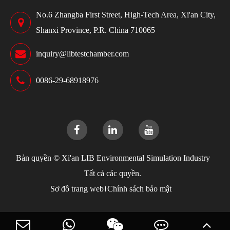
No.6 Zhangba First Street, High-Tech Area, Xi'an City,
Shanxi Province, P.R. China 710065
inquiry@libtestchamber.com
0086-29-68918976
Bản quyền ©
Xi'an LIB Environmental Simulation Industry
Tất cả các quyền.
Sơ đồ trang web
Chính sách bảo mật