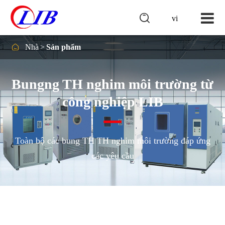

vi

Nhà
Sản phẩm
Bungng TH nghim môi trường từ
công nghiệp LIB
Toàn bộ các bung TH TH nghim môi trường đáp ứng
các yêu cầu