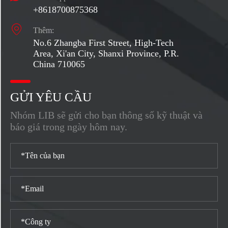
+8618700875368

Thêm:
No.6 Zhangba First Street, High-Tech
Area, Xi'an City, Shanxi Province, P.R.
China 710065
GỬI YÊU CẦU
Nhóm LIB sẽ gửi cho bạn thông số kỹ thuật và
báo giá trong ngày hôm nay.