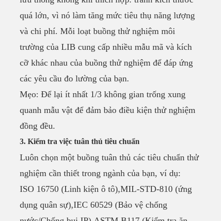
quá lớn, vì nó làm tăng mức tiêu thụ năng lượng
và chi phí. Mỗi loạt buồng thử nghiệm môi
trường của LIB cung cấp nhiều mẫu mã và kích
cỡ khác nhau của buồng thử nghiệm để đáp ứng
các yêu cầu đo lường của bạn.
Mẹo: Để lại ít nhất 1/3 không gian trống xung
quanh mẫu vật để đảm bảo điều kiện thử nghiệm
đồng đều.
3. Kiểm tra việc tuân thủ tiêu chuẩn
Luôn chọn một buồng tuân thủ các tiêu chuẩn thử
nghiệm cần thiết trong ngành của bạn, ví dụ:
ISO 16750 (Linh kiện ô tô),MIL-STD-810 (ứng
dụng quân sự),IEC 60529 (Bảo vệ chống
nước/Chống bụi IP),ASTM B117 (Kiểm tra ăn