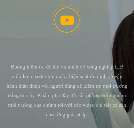
Buồng kiểm tra độ ẩm và nhiệt độ công nghiệp LIB
giúp kiểm soát chính xác, hiệu suất ổn định và vận
hành thân thiện với người dùng để kiểm tra môi trường
đáng tin cậy. Khám phá đầy đủ các phòng thử nghiệm
môi trường của chúng tôi-với các video chi tiết có sẵn
cho từng giải pháp.