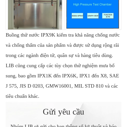
Buồng thử nước IPX9K kiểm tra khả năng chống nước
và chống thấm của sản phẩm và được sử dụng rộng rãi
trong các ngành điện tử, quân sự và hàng tiêu dùng.
LIB cũng cung cấp các tùy chọn thử nghiệm mưa bổ
sung, bao gồm IPX1K đến IPX6K, IPX1 đến X8, SAE
J 575, JIS D 0203, GMW16001, MIL STD 810 và các
tiêu chuẩn khác.
Gửi yêu cầu
Nhóm LIB sẽ gửi cho bạn thông số kỹ thuật và báo