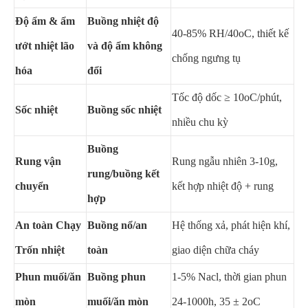
Độ ẩm & ẩm
Buồng nhiệt độ
40-85% RH/40oC, thiết kế
ướt nhiệt lão
và độ ẩm không
chống ngưng tụ
hóa
đổi
Tốc độ dốc ≥ 10oC/phút,
Sốc nhiệt
Buồng sốc nhiệt
nhiều chu kỳ
Buồng
Rung vận
Rung ngẫu nhiên 3-10g,
rung/buồng kết
chuyển
kết hợp nhiệt độ + rung
hợp
An toàn Chạy
Buồng nổ/an
Hệ thống xả, phát hiện khí,
Trốn nhiệt
toàn
giao diện chữa cháy
Phun muối/ăn
Buồng phun
1-5% Nacl, thời gian phun
mòn
muối/ăn mòn
24-1000h, 35 ± 2oC