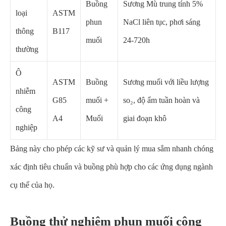
Buồng
Sương Mù trung tính 5%
loại
ASTM
phun
NaCl liên tục, phơi sáng
thông
B117
muối
24-720h
thường
Ô
ASTM
Buồng
Sương muối với liều lượng
nhiễm
G85
muối +
so₂, độ ẩm tuần hoàn và
công
A4
Muối
giai đoạn khô
nghiệp
Bảng này cho phép các kỹ sư và quản lý mua sắm nhanh chóng
xác định tiêu chuẩn và buồng phù hợp cho các ứng dụng ngành
cụ thể của họ.
Buồng thử nghiệm phun muối công