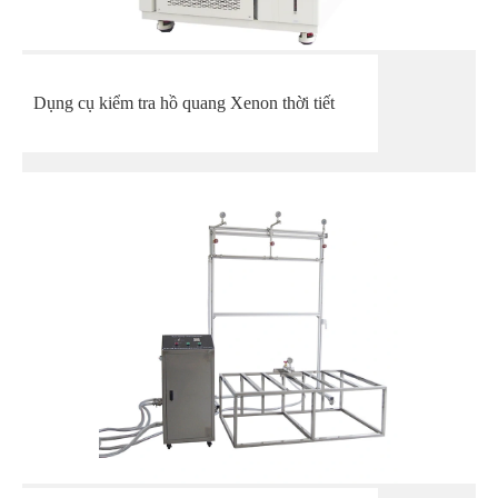
Dụng cụ kiểm tra hồ quang Xenon thời tiết