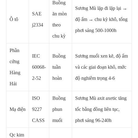
Buồng
Sương Mù lặp đi lặp lại →
SAE
ăn mòn
Ô tô
độ ẩm → chu kỳ khô, tổng
j2334
theo
phơi sáng 500-1000h
chu kỳ
Phần
IEC
Buồng
Sương muối xen kẽ, độ ẩm
cứng
60068-
tuần
và các giai đoạn khô, mức
Hàng
2-52
hoàn
độ nghiêm trọng 4-6
Hải
ISO
Buồng
Sương Mù axit axetic tăng
Mạ điện
9227
phun
tốc bằng đồng liên tục,
CASS
muối
phơi sáng 96-240h
Qc kim