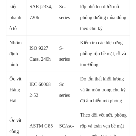
kiện
SAE j2334,
Sc-
lớp phủ leo dưới mô
phanh
720h
series
phỏng đường mùa đông
ô tô
theo chu kỳ
Nhôm
Kiểm tra các hiệu ứng
ISO 9227
S-
định
phồng rộp bề mặt, rỗ và
Cass, 240h
series
hình
ion Đồng
Ốc vít
Đo tổn thất khối lượng
IEC 60068-
Sc-
Hàng
và ăn mòn trong chu kỳ
2-52
series
Hải
độ ẩm biển mô phỏng
Theo dõi vết nứt, phồng
Ốc vít
ASTM G85
SC/ssc-
rộp và toàn vẹn bề mặt
công