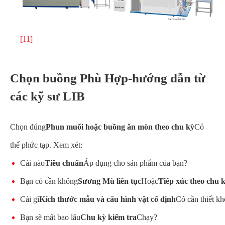
[11]
Chọn buồng Phù Hợp-hướng dẫn từ
các kỹ sư LIB
Chọn đúng
Phun muối hoặc buồng ăn mòn theo chu kỳ
Có
thể phức tạp. Xem xét:
Cái nào
Tiêu chuẩn
Áp dụng cho sản phẩm của bạn?
Bạn có cần không
Sương Mù liên tục
Hoặc
Tiếp xúc theo chu 
Cái gì
Kích thước mẫu và cấu hình vật cố định
Có cần thiết k
Bạn sẽ mất bao lâu
Chu kỳ kiểm tra
Chạy?