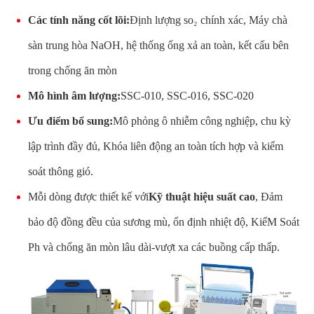
Các tính năng cốt lõi:
Định lượng so₂ chính xác, Máy chà
sàn trung hòa NaOH, hệ thống ống xả an toàn, kết cấu bên
trong chống ăn mòn
Mô hình âm lượng:
SSC-010, SSC-016, SSC-020
Ưu điểm bổ sung:
Mô phỏng ô nhiễm công nghiệp, chu kỳ
lập trình đầy đủ, Khóa liên động an toàn tích hợp và kiểm
soát thông gió.
Mỗi dòng được thiết kế với
Kỹ thuật hiệu suất cao
, Đảm
bảo độ đồng đều của sương mù, ổn định nhiệt độ, KiểM Soát
Ph và chống ăn mòn lâu dài-vượt xa các buồng cấp thấp.