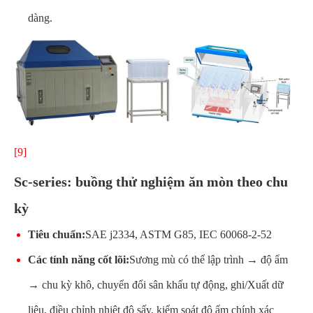
dàng.
[9]
Sc-series: buồng thử nghiệm ăn mòn theo chu
kỳ
Tiêu chuẩn:
SAE j2334, ASTM G85, IEC 60068-2-52
Các tính năng cốt lõi:
Sương mù có thể lập trình → độ ẩm
→ chu kỳ khô, chuyển đổi sân khấu tự động, ghi/Xuất dữ
liệu, điều chỉnh nhiệt độ sấy, kiểm soát độ ẩm chính xác