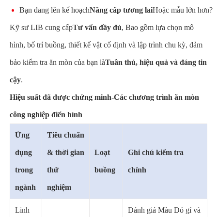
Bạn đang lên kế hoạch
Nâng cấp tương lai
Hoặc mẫu lớn hơn?
Kỹ sư LIB cung cấp
Tư vấn đầy đủ
, Bao gồm lựa chọn mô
hình, bố trí buồng, thiết kế vật cố định và lập trình chu kỳ, đảm
bảo kiểm tra ăn mòn của bạn là
Tuân thủ, hiệu quả và đáng tin
cậy
.
Hiệu suất đã được chứng minh-Các chương trình ăn mòn
công nghiệp điển hình
Ứng
Tiêu chuẩn
dụng
& thời gian
Loạt
Ghi chú kiểm tra
trong
thử
buồng
chính
ngành
nghiệm
Linh
Đánh giá Màu Đỏ gỉ và