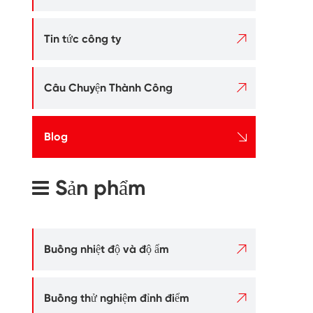

Tin tức công ty

Câu Chuyện Thành Công

Blog
Sản phẩm

Buồng nhiệt độ và độ ẩm

Buồng thử nghiệm đỉnh điểm