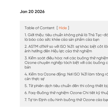
Máy kiểm tra thời tiết UV
Jan 20 2026
Buồng kiểm tra bụi
Buồng thử mưa
Table of Content
[
Hide
]
1. Giới thiệu: tiêu chuẩn không phải là Thủ Tục-đ
Buồng đi bộ
là báo cáo sức khỏe của sản phẩm của bạn
2. ASTM d1149 so với ISO 1431: sự khác biệt cốt lõi
ảnh hưởng đến Hiệu lực của thử nghiệm
Buồng thử nghiệm đặc biệt
3. Kiểm soát điều hòa: nơi các buồng thử nghiệ
Ozone chuyên nghiệp tách biệt với các buồng 
Thiết bị kiểm tra IP
bản
4. Kiểm tra Ozone động: Nơi ISO 1431 làm tăng r
cản thực sự
5. Từ phiên dịch tiêu chuẩn đến thi công thiết bị
6. Faq-Buồng thử nghiệm Ozone Chi tiết kỹ thu
7. Tự tin Định cấu hình buồng thử Ozone của bạ