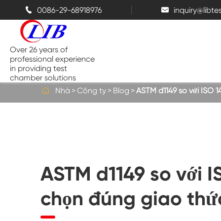
0086-29-68918976
inquiry@libt


Over 26 years of
professional experience
in providing test
chamber solutions

Nhà
Công ty
Blog
ASTM d1149 so với ISO 
Buồng nhiệt độ và độ ẩm
Buồng thử nghiệm đỉnh điểm
ASTM d1149 so với I
Buồng nhiệt
chọn đúng giao thứ
Buồng phun muối