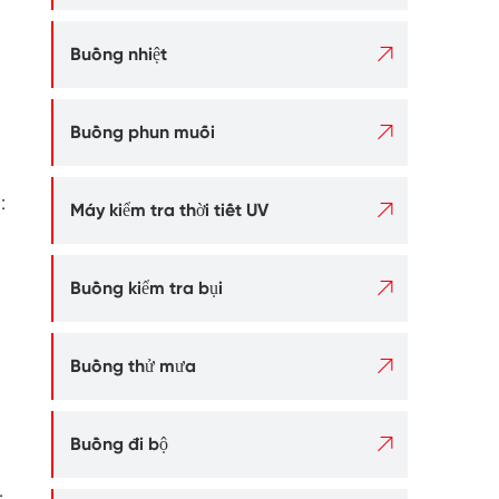

Buồng nhiệt

Buồng phun muối
:

Máy kiểm tra thời tiết UV

Buồng kiểm tra bụi

Buồng thử mưa

Buồng đi bộ
.