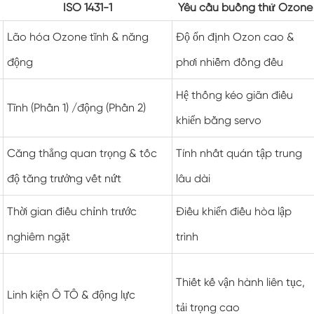
ISO 1431-1
Yêu cầu buồng thử Ozone
Buồng kiểm tra độ ẩm môi trường
Lão hóa Ozone tĩnh & năng
Độ ổn định Ozon cao &
Buồng lạm dụng nhiệt
động
phơi nhiễm đồng đều
Buồng thử nghiệm môi trường PV
Hệ thống kéo giãn điều
Tĩnh (Phần 1) /động (Phần 2)
Buồng nhiệt độ không đổi
khiển bằng servo
Căng thẳng quan trọng & tốc
Tính nhất quán tập trung
Buồng ổn định thử nghiệm lão hóa thủy phân
độ tăng trưởng vết nứt
lâu dài
Buồng kiểm tra nhiệt độ và độ ẩm không đổi
Thời gian điều chỉnh trước
Điều khiển điều hòa lập
Bấc ướt cho buồng kiểm tra độ ẩm
nghiêm ngặt
trình
Buồng đo độ cao
Thiết kế vận hành liên tục,
Linh kiện Ô TÔ & động lực
Buồng độ ẩm
tải trọng cao