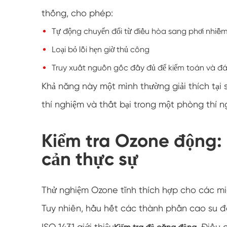
thống, cho phép:
Tự động chuyển đổi từ điều hòa sang phơi nhi
Loại bỏ lỗi hẹn giờ thủ công
Truy xuất nguồn gốc đầy đủ để kiểm toán và đ
Khả năng này một mình thường giải thích tạ
thí nghiệm và thất bại trong một phòng thí n
Kiểm tra Ozone động: 
cản thực sự
Thử nghiệm Ozone tĩnh thích hợp cho các m
Tuy nhiên, hầu hết các thành phần cao su đ
ISO 1431 giới thiệu
, Điều 