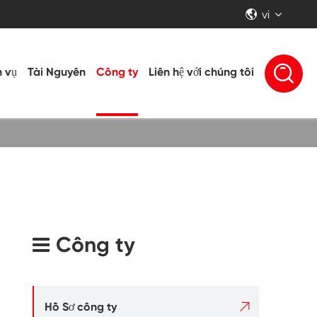
vi


h vụ
Tài Nguyên
Công ty
Liên hệ với chúng tôi
Công ty

Hồ Sơ công ty