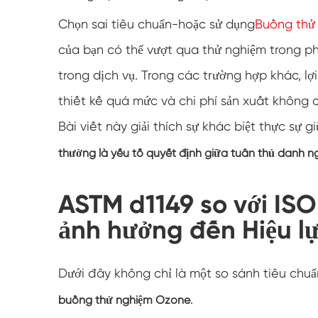
Chọn sai tiêu chuẩn-hoặc sử dụng
Buồng thử
của bạn có thể vượt qua thử nghiệm trong p
trong dịch vụ. Trong các trường hợp khác, 
thiết kế quá mức và chi phí sản xuất không c
Bài viết này giải thích sự khác biệt thực sự g
thường là yếu tố quyết định giữa tuân thủ danh ng
ASTM d1149 so với ISO 
ảnh hưởng đến Hiệu l
Dưới đây không chỉ là một so sánh tiêu chuẩ
.
buồng thử nghiệm Ozone