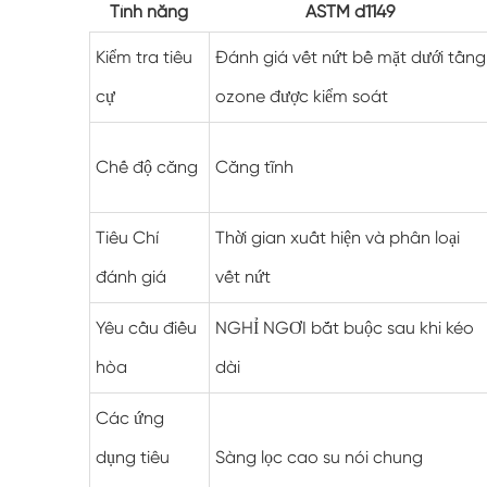
Tính năng
ASTM d1149
Kiểm tra tiêu
Đánh giá vết nứt bề mặt dưới tầng
cự
ozone được kiểm soát
Chế độ căng
Căng tĩnh
Tiêu Chí
Thời gian xuất hiện và phân loại
đánh giá
vết nứt
Yêu cầu điều
NGHỈ NGƠI bắt buộc sau khi kéo
hòa
dài
Các ứng
dụng tiêu
Sàng lọc cao su nói chung