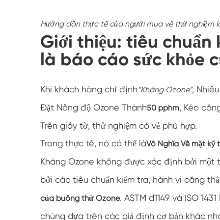
Hướng dẫn thực tế của người mua về thử nghiệm l
Giới thiệu: tiêu chuẩ
là báo cáo sức khỏe 
Khi khách hàng chỉ định
, Nhiề
“Kháng Ozone”
Đặt Nồng độ Ozone Thành
, Kéo căn
50 pphm
Trên giấy tờ, thử nghiệm có vẻ phù hợp.
Trong thực tế, nó có thể là
Vô Nghĩa Về mặt kỹ 
Kháng Ozone không được xác định bởi một t
bởi các tiêu chuẩn kiểm tra, hành vi căng t
. ASTM d1149 và ISO 1431
của buồng thử Ozone
chúng dựa trên các giả định cơ bản khác nh