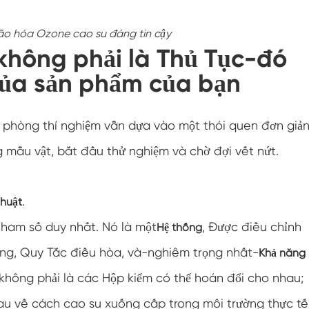
Buồng thử nghiệm chống đóng băng
ão hóa Ozone cao su đáng tin cậy
Buồng thử nghiệm nhiệt độ nóng lạnh
n không phải là Thủ Tục-đó
của sản phẩm của bạn
Buồng môi trường lạnh
Tủ khí hậu không đổi
u phòng thí nghiệm vẫn dựa vào một thói quen đơn giản
Thiết bị kiểm tra nước bắn và sốc nhiệt độ
g mẫu vật, bắt đầu thử nghiệm và chờ đợi vết nứt.
lv124 K-12
Buồng chạy bằng pin chống cháy nổ
.
thuật
Máy rung nhiệt độ
ham số duy nhất. Nó là một
, Được điều chỉnh
Hệ thống
hẳng, Quy Tắc điều hòa, và-nghiêm trọng nhất-
Khả năng
Lò nướng công nghiệp dùng cho pin
 không phải là các Hộp kiểm có thể hoán đổi cho nhau;
Buồng đông lạnh công nghiệp
au về cách cao su xuống cấp trong môi trường thực tế