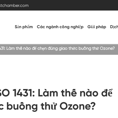
estchamber.com
Sản phẩm
Các ngành công nghiệp
Giải pháp
Dịc
1431: Làm thế nào để chọn đúng giao thức buồng thử Ozone?
Buồng thử nghiệm nhiệt độ và độ ẩm
Buồng nóng lạnh
SO 1431: Làm thế nào để
Buồng rung
c buồng thử Ozone?
Buồng thử nghiệm nhiệt độ cao thấp