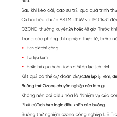
.
hòa
Sau khi kéo dài, cao su trải qua quá trình t
Cả hai tiêu chuẩn ASTM d1149 và ISO 1431 đ
OZONE-thường xuyên
-Trước kh
24 hoặc 48 giờ
Trong các phòng thí nghiệm thực tế, bước n
Hẹn giờ thủ công
Tài liệu kém
Hoặc bỏ qua hoàn toàn dưới áp lực lịch trình
Kết quả có thể dự đoán được:
Độ lặp lại kém, d
Buồng thử Ozone chuyên nghiệp nên làm gì
Không nên coi điều hòa là “Nhiệm vụ của con
Phải có
.
Tích hợp logic điều khiển của buồng
Buồng thử nghiệm ozone công nghiệp LIB Tíc