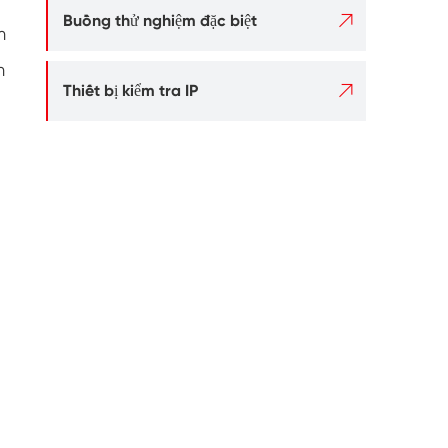

Buồng thử nghiệm đặc biệt
m
m

Thiết bị kiểm tra IP