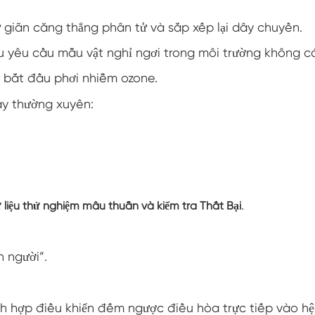
Đi bộ trong buồng độ ẩm
hư giãn căng thẳng phân tử và sắp xếp lại dây chuyền.
ều yêu cầu mẫu vật nghỉ ngơi trong môi trường không c
Buồng nhiệt độ
i bắt đầu phơi nhiễm ozone.
Buồng giữ ẩm nhiệt lạnh
ày thường xuyên:
Buồng môi trường tiếp cận
Buồng ứng suất môi trường
Thiết bị kiểm tra thời hạn sử dụng tăng tốc
.
ữ liệu thử nghiệm mâu thuẫn và kiểm tra Thất Bại
Buồng ổn định
 người”.
Buồng môi trường dưới không
Buồng Lắc nhiệt độ
h hợp điều khiển đếm ngược điều hòa trực tiếp vào hệ