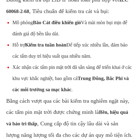
, Tiêu chuẩn để kiểm tra cát và bụi:
60068-2-68
Mô phỏng
Bão Cát điều khiển gió
Và mài mòn bụi mịn để
đánh giá độ bền lâu dài.
Hỗ trợ
Kiểm tra tuần hoàn
Để tiếp xúc nhiều lần, đảm bảo
các tấm duy trì hiệu suất qua nhiều năm.
Xác nhận các tấm pin mặt trời đã sẵn sàng để triển khai ở các
khu vực khắc nghiệt, bao gồm cả
Trung Đông, Bắc Phi và
các môi trường sa mạc khác
.
Bằng cách vượt qua các bài kiểm tra nghiêm ngặt này,
các tấm pin mặt trời được chứng minh là
Bền, hiệu quả
, Cung cấp độ tin cậy lâu dài và sản
và bảo trì thấp
lượng năng lượng tối đa cho các dự án quy mô tiện ích.