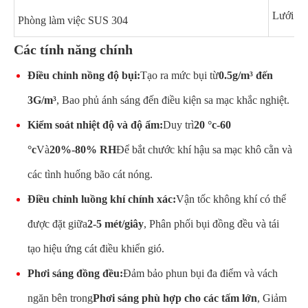
Lưới sà
Phòng làm việc SUS 304
Các tính năng chính
Điều chỉnh nồng độ bụi:
Tạo ra mức bụi từ
0.5g/m³ đến
3G/m³
, Bao phủ ánh sáng đến điều kiện sa mạc khắc nghiệt.
Kiểm soát nhiệt độ và độ ẩm:
Duy trì
20 °c-60
°c
Và
20%-80% RH
Để bắt chước khí hậu sa mạc khô cằn và
các tình huống bão cát nóng.
Điều chỉnh luồng khí chính xác:
Vận tốc không khí có thể
được đặt giữa
2-5 mét/giây
, Phân phối bụi đồng đều và tái
tạo hiệu ứng cát điều khiển gió.
Phơi sáng đồng đều:
Đảm bảo phun bụi đa điểm và vách
ngăn bên trong
Phơi sáng phù hợp cho các tấm lớn
, Giảm