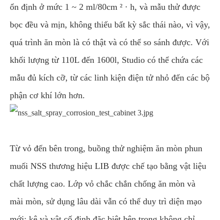
ổn định ở mức 1 ~ 2 ml/80cm ² · h, và mẫu thử được
bọc đều và mịn, không thiếu bất kỳ sắc thái nào, vì vậy,
quá trình ăn mòn là có thật và có thể so sánh được. Với
khối lượng từ 110L đến 1600l, Studio có thể chứa các
mẫu đủ kích cỡ, từ các linh kiện điện tử nhỏ đến các bộ
phận cơ khí lớn hơn.
Từ vỏ đến bên trong, buồng thử nghiệm ăn mòn phun
muối NSS thương hiệu LIB được chế tạo bằng vật liệu
chất lượng cao. Lớp vỏ chắc chắn chống ăn mòn và
mài mòn, sử dụng lâu dài vẫn có thể duy trì diện mạo
mới; kệ và vật cố định đặc biệt bên trong không chỉ