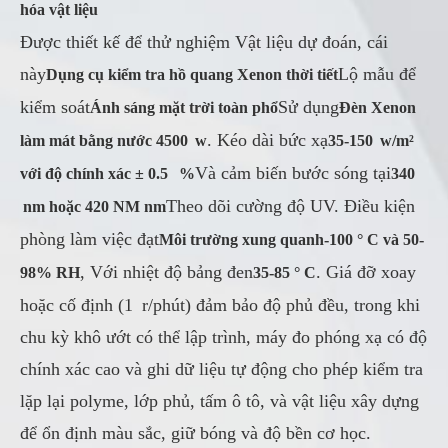
hóa vật liệu
Được thiết kế để thử nghiệm Vật liệu dự đoán, cái
này
Lộ mẫu để
Dụng cụ kiểm tra hồ quang Xenon thời tiết
kiểm soát
Sử dụng
Ánh sáng mặt trời toàn phổ
Đèn Xenon
. Kéo dài bức xạ
làm mát bằng nước 4500 w
35-150 w/m²
Và cảm biến bước sóng tại
với độ chính xác ± 0.5 %
340
Theo dõi cường độ UV. Điều kiện
nm hoặc 420 NM nm
phòng làm việc đạt
Môi trường xung quanh-100 ° C và 50-
, Với nhiệt độ bảng đen
. Giá đỡ xoay
98% RH
35-85 ° C
hoặc cố định (1 r/phút) đảm bảo độ phủ đều, trong khi
chu kỳ khô ướt có thể lập trình, máy đo phóng xạ có độ
chính xác cao và ghi dữ liệu tự động cho phép kiểm tra
lặp lại polyme, lớp phủ, tấm ô tô, và vật liệu xây dựng
để ổn định màu sắc, giữ bóng và độ bền cơ học.