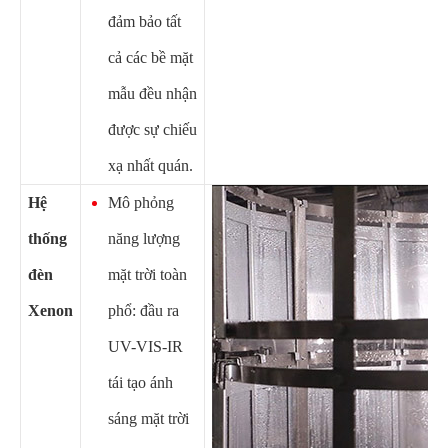
đảm bảo tất
cả các bề mặt
mẫu đều nhận
được sự chiếu
xạ nhất quán.
Hệ
Mô phỏng
thống
năng lượng
đèn
mặt trời toàn
Xenon
phổ: đầu ra
UV-VIS-IR
tái tạo ánh
sáng mặt trời