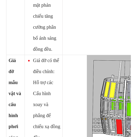
mặt phản
chiếu tăng
cường phân
bố ánh sáng
đồng đều.
Giá
Giá đỡ có thể
đỡ
điều chỉnh:
mẫu
Hỗ trợ các
vật và
Cấu hình
cấu
xoay và
hình
phẳng để
phơi
chiếu xạ đồng