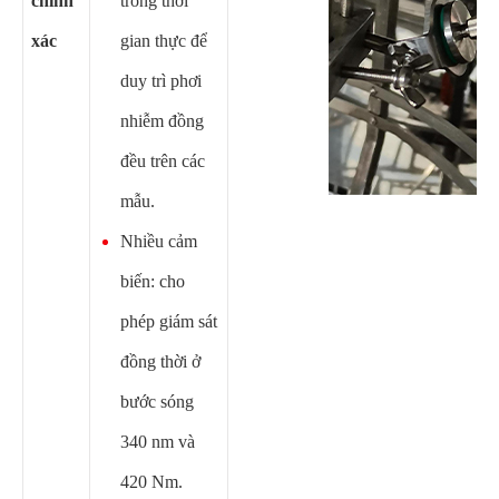
chính
trong thời
xác
gian thực để
duy trì phơi
nhiễm đồng
đều trên các
mẫu.
Nhiều cảm
biến: cho
phép giám sát
đồng thời ở
bước sóng
340 nm và
420 Nm.