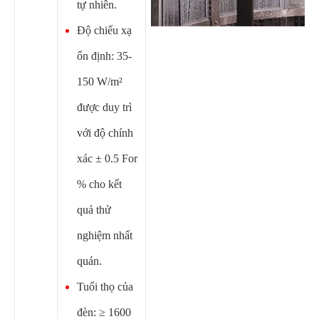
tự nhiên.
Độ chiếu xạ
ổn định: 35-
150 W/m²
được duy trì
với độ chính
xác ± 0.5 For
% cho kết
quả thử
nghiệm nhất
quán.
Tuổi thọ của
đèn: ≥ 1600