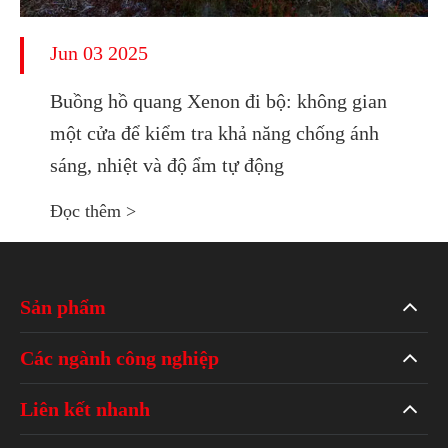
Jun 03 2025
Buồng hồ quang Xenon đi bộ: không gian
một cửa để kiểm tra khả năng chống ánh
sáng, nhiệt và độ ẩm tự động
Đọc thêm >
Sản phẩm
Các ngành công nghiệp
Liên kết nhanh