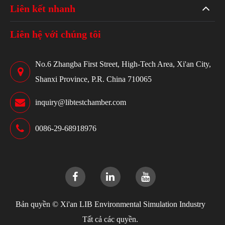
Liên kết nhanh
Liên hệ với chúng tôi
No.6 Zhangba First Street, High-Tech Area, Xi'an City,
Shanxi Province, P.R. China 710065
inquiry@libtestchamber.com
0086-29-68918976
Bản quyền ©
Xi'an LIB Environmental Simulation Industry
Tất cả các quyền.