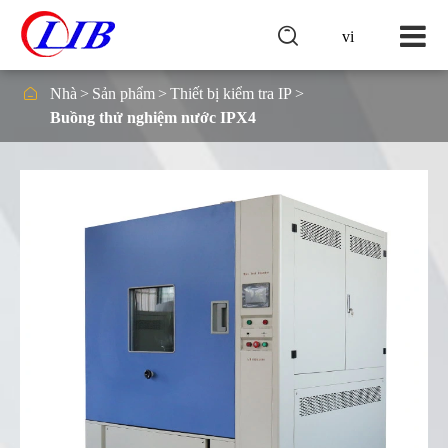

vi

Nhà
Sản phẩm
Thiết bị kiểm tra IP
Buồng thử nghiệm nước IPX4