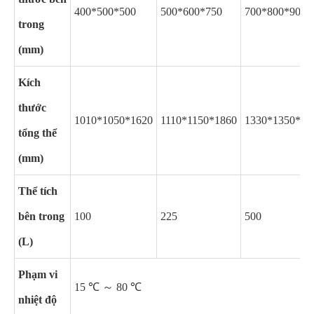
400*500*500
500*600*750
700*800*900
trong
(mm)
Kích
thước
1010*1050*1620
1110*1150*1860
1330*1350*20
tổng thể
(mm)
Thể tích
bên trong
100
225
500
(L)
Phạm vi
15 ℃ ～ 80 ℃
nhiệt độ