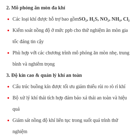
2. Mô phỏng ăn mòn đa khí
Các loại khí được hỗ trợ bao gồm
SO₂, H₂S, NO₂, NH₃, Cl₂
Kiểm soát nồng độ ở mức ppb cho thử nghiệm ăn mòn gia
tốc đáng tin cậy
Phù hợp với các chương trình mô phỏng ăn mòn nhẹ, trung
bình và nghiêm trọng
3. Độ kín cao & quản lý khí an toàn
Cấu trúc buồng kín được tối ưu giảm thiểu rủi ro rò rỉ khí
Bộ xử lý khí thải tích hợp đảm bảo xả thải an toàn và hiệu
quả
Giám sát nồng độ khí liên tục trong suốt quá trình thử
nghiệm