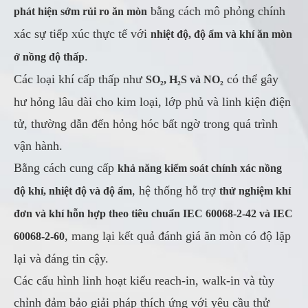
bằng cách mô phỏng chính
phát hiện sớm rủi ro ăn mòn
xác sự tiếp xúc thực tế với
nhiệt độ, độ ẩm và khí ăn mòn
.
ở nồng độ thấp
Các loại khí cấp thấp như
có thể gây
SO₂, H₂S và NO₂
hư hỏng lâu dài cho kim loại, lớp phủ và linh kiện điện
tử, thường dẫn đến hỏng hóc bất ngờ trong quá trình
vận hành.
Bằng cách cung cấp
khả năng kiểm soát chính xác nồng
, hệ thống hỗ trợ
độ khí, nhiệt độ và độ ẩm
thử nghiệm khí
đơn và khí hỗn hợp theo tiêu chuẩn IEC 60068-2-42 và IEC
, mang lại kết quả đánh giá ăn mòn có độ lặp
60068-2-60
lại và đáng tin cậy.
Các cấu hình linh hoạt kiểu reach-in, walk-in và tùy
chỉnh đảm bảo giải pháp thích ứng với yêu cầu thử