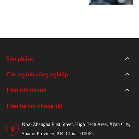
Sản phẩm
Các ngành công nghiệp
Liên kết nhanh
Liên hệ với chúng tôi
No.6 Zhangba First Street, High-Tech Area, Xi'an City,
Shanxi Province, P.R. China 710065