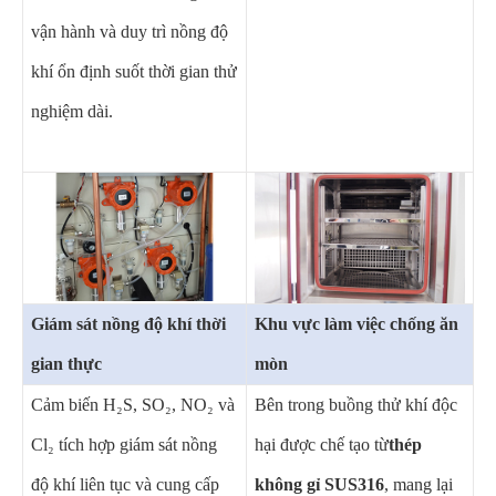
vận hành và duy trì nồng độ
khí ổn định suốt thời gian thử
nghiệm dài.
Giám sát nồng độ khí thời
Khu vực làm việc chống ăn
gian thực
mòn
Cảm biến H₂S, SO₂, NO₂ và
Bên trong buồng thử khí độc
Cl₂ tích hợp giám sát nồng
hại được chế tạo từ
thép
độ khí liên tục và cung cấp
không gỉ SUS316
, mang lại