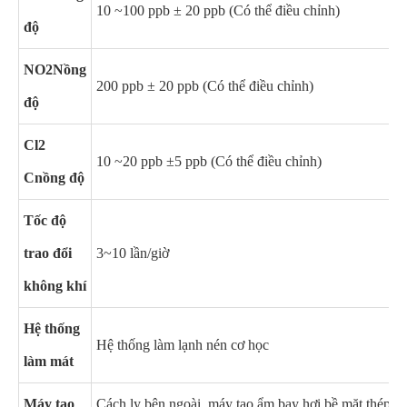
10 ~100 ppb ± 20 ppb (Có thể điều chỉnh)
độ
NO2
Nồng
200 ppb ± 20 ppb (Có thể điều chỉnh)
độ
Cl2
10 ~20 ppb ±5 ppb (Có thể điều chỉnh)
C
nồng độ
Tốc độ
trao đổi
3~10 lần/giờ
không khí
Hệ thống
Hệ thống làm lạnh nén cơ học
làm mát
Máy tạo
Cách ly bên ngoài, máy tạo ẩm bay hơi bề mặt thép